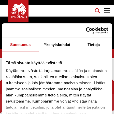
Tapahtumat
Suostumus
Yksityiskohdat
Tietoja
Olet tässä:
Etusivu
>
hyväntekeväisyyshuutokauppa
Tämä sivusto käyttää evästeitä
Käytämme evästeitä tarjoamamme sisällön ja mainosten
Suodata
räätälöimiseen, sosiaalisen median ominaisuuksien
tukemiseen ja kävijämäärämme analysoimiseen. Lisäksi
jaamme sosiaalisen median, mainosalan ja analytiikka-
alan kumppaneillemme tietoja siitä, miten käytät
sivustoamme. Kumppanimme voivat yhdistää näitä
Rautalammin kunta
tietoja muihin tietoihin, joita olet antanut heille tai joita on
kerätty, kun olet käyttänyt heidän palvelujaan.