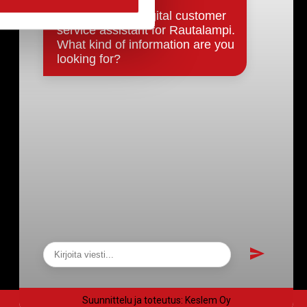
Päätökset, esityslistat & pöytäkirjat
Hallinto
Kunnanhallitus
Kunnanvaltuusto
Lautakunnat