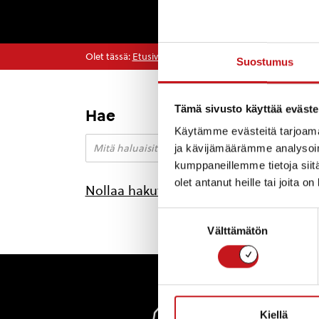
Olet tässä:
Etusivu
>
huvi
Suostumus
Tämä sivusto käyttää eväste
Hae
Käytämme evästeitä tarjoama
ja kävijämäärämme analysoim
kumppaneillemme tietoja siitä
olet antanut heille tai joita o
Nollaa hakutulokset
Suostumuksen
Välttämätön
valinta
Rautal
Kiellä