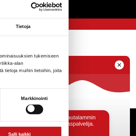
Tietoja
 ominaisuuksien tukemiseen
tiikka-alan
ietoja muihin tietoihin, joita
Markkinointi
Päätöksenteko ja lähidemokratia
Salli kaikki