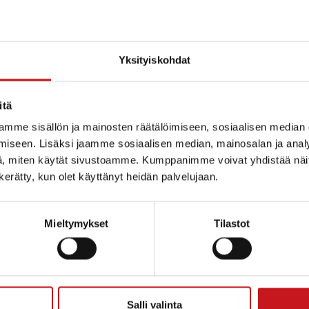
Yksityiskohdat
itä
mme sisällön ja mainosten räätälöimiseen, sosiaalisen median
iseen. Lisäksi jaamme sosiaalisen median, mainosalan ja analy
, miten käytät sivustoamme. Kumppanimme voivat yhdistää näitä t
n kerätty, kun olet käyttänyt heidän palvelujaan.
Mieltymykset
Tilastot
ammin kunta
Salli valinta