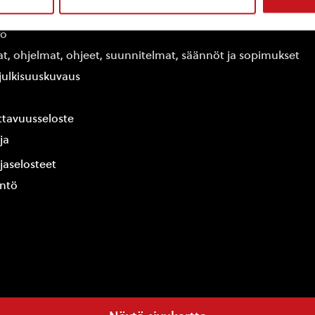
edot
fo
at, ohjelmat, ohjeet, suunnitelmat, säännöt ja sopimukset
ajulkisuuskuvaus
tavuusseloste
ja
jaselosteet
yntö