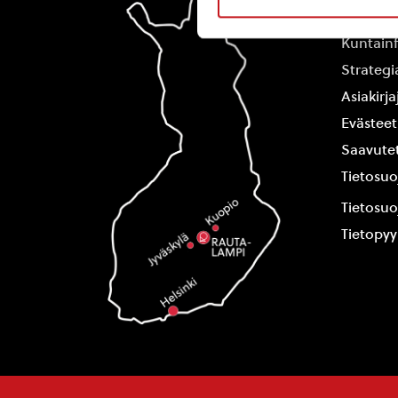
Yhteysti
Kuntain
Strategi
Asiakirj
Evästeet
Saavutet
Tietosuo
Tietosuo
Tietopy