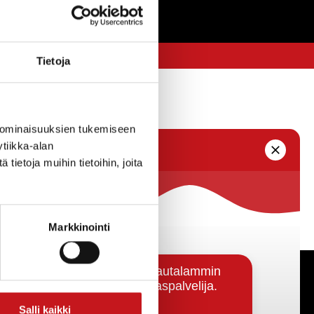
Tietoja
 ominaisuuksien tukemiseen
tiikka-alan
ietoja muihin tietoihin, joita
Markkinointi
Päätöksenteko ja lähidemokratia
Salli kaikki