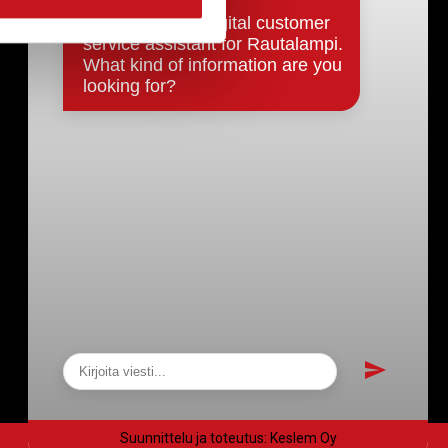
Päätökset, esityslistat & pöytäkirjat
Hallinto
Kunnanhallitus
Kunnanvaltuusto
Lautakunnat