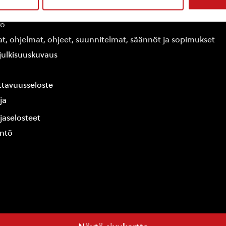
edot
fo
at, ohjelmat, ohjeet, suunnitelmat, säännöt ja sopimukset
ajulkisuuskuvaus
tavuusseloste
ja
jaselosteet
yntö