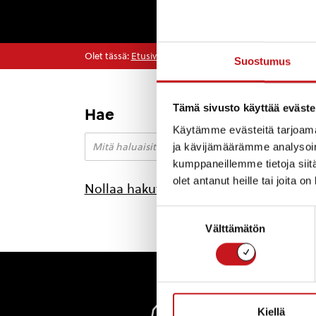
Olet tässä:
Etusivu
>
Horonavirus
Suostumus
Tämä sivusto käyttää eväste
Hae
Käytämme evästeitä tarjoama
ja kävijämäärämme analysoim
kumppaneillemme tietoja siitä
olet antanut heille tai joita o
Nollaa hakutulokset
Suostumuksen
Välttämätön
valinta
Rautal
Kiellä