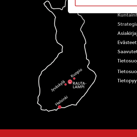
Yhteysti
Kuntain
Strategi
Asiakirj
Evästeet
Saavutet
Tietosuo
Tietosuo
Tietopy