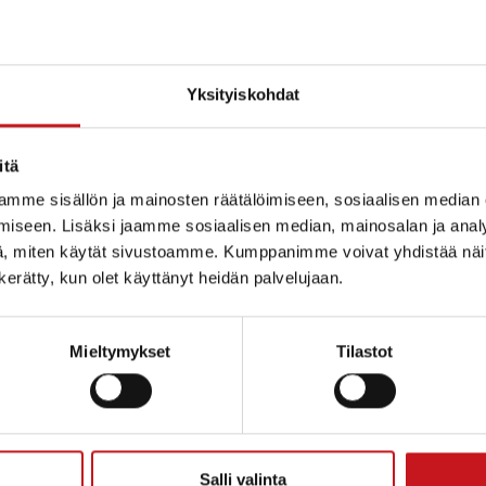
Yksityiskohdat
itä
mme sisällön ja mainosten räätälöimiseen, sosiaalisen median
iseen. Lisäksi jaamme sosiaalisen median, mainosalan ja analy
, miten käytät sivustoamme. Kumppanimme voivat yhdistää näitä t
n kerätty, kun olet käyttänyt heidän palvelujaan.
Mieltymykset
Tilastot
ammin kunta
Salli valinta