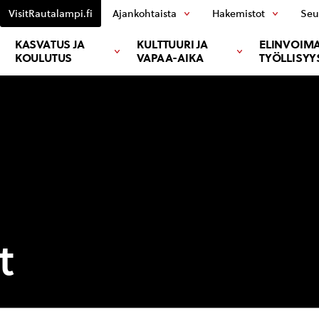
VisitRautalampi.fi
Ajankohtaista
Hakemistot
Seu
KASVATUS JA
KULTTUURI JA
ELINVOIMA
KOULUTUS
VAPAA-AIKA
TYÖLLISYY
t