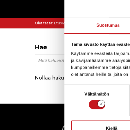
Olet tässä:
Etusivu
>
hanke
Suostumus
Tämä sivusto käyttää eväste
Hae
Käytämme evästeitä tarjoama
ja kävijämäärämme analysoim
kumppaneillemme tietoja siitä
olet antanut heille tai joita o
Nollaa hakutulokset
Suostumuksen
Välttämätön
valinta
Rautal
Kiellä