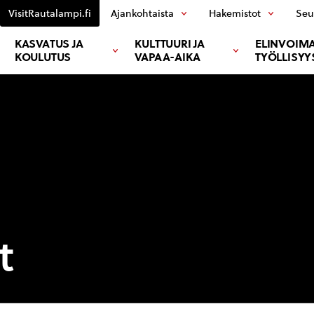
VisitRautalampi.fi
Ajankohtaista
Hakemistot
Seu
KASVATUS JA
KULTTUURI JA
ELINVOIMA
KOULUTUS
VAPAA-AIKA
TYÖLLISYY
t