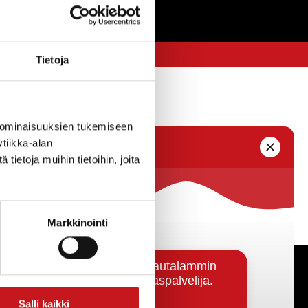
Tietoja
 ominaisuuksien tukemiseen
tiikka-alan
ietoja muihin tietoihin, joita
Markkinointi
Päätöksenteko ja lähidemokratia
Salli kaikki