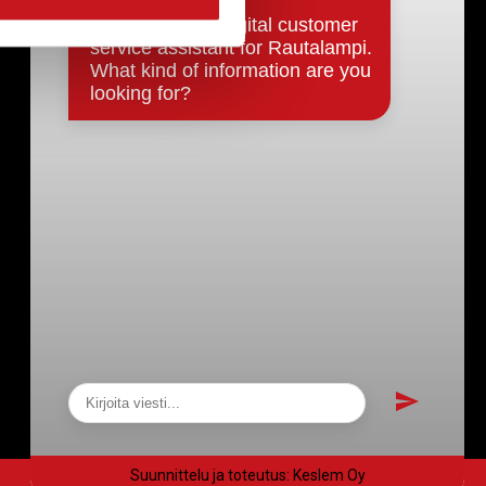
Päätökset, esityslistat & pöytäkirjat
Hallinto
Kunnanhallitus
Kunnanvaltuusto
Lautakunnat