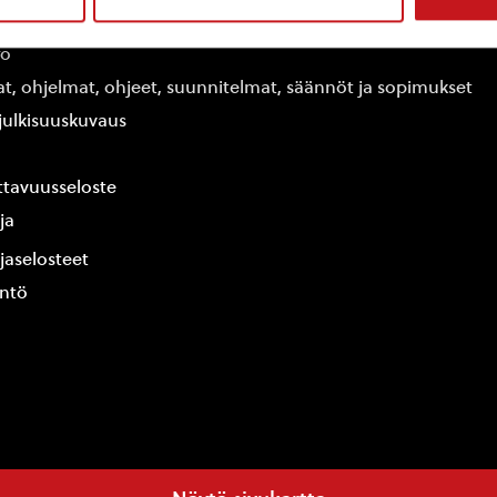
edot
fo
at, ohjelmat, ohjeet, suunnitelmat, säännöt ja sopimukset
ajulkisuuskuvaus
tavuusseloste
ja
jaselosteet
yntö