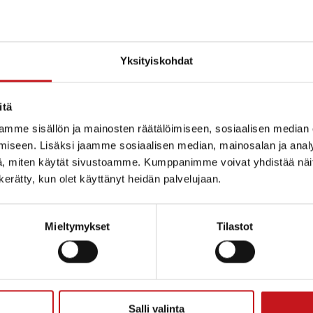
Yksityiskohdat
itä
mme sisällön ja mainosten räätälöimiseen, sosiaalisen median
iseen. Lisäksi jaamme sosiaalisen median, mainosalan ja analy
, miten käytät sivustoamme. Kumppanimme voivat yhdistää näitä t
n kerätty, kun olet käyttänyt heidän palvelujaan.
Mieltymykset
Tilastot
ammin kunta
Salli valinta