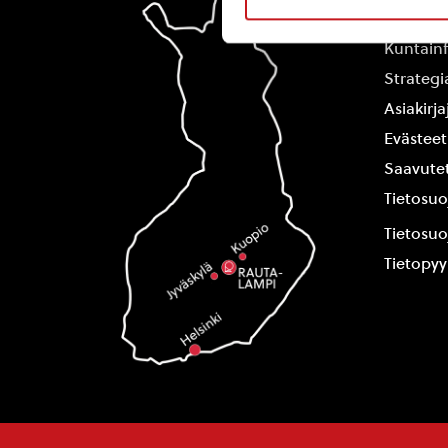
Yhteysti
Kuntain
Strategi
Asiakirj
Evästeet
Saavutet
Tietosuo
Tietosuo
Tietopy