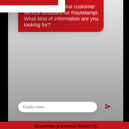
Päätökset, esityslistat & pöytäkirjat
Hallinto
Kunnanhallitus
Kunnanvaltuusto
Lautakunnat