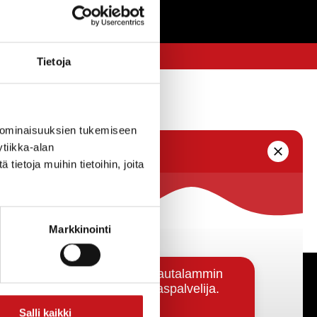
Tietoja
 ominaisuuksien tukemiseen
tiikka-alan
ietoja muihin tietoihin, joita
Markkinointi
Päätöksenteko ja lähidemokratia
Salli kaikki