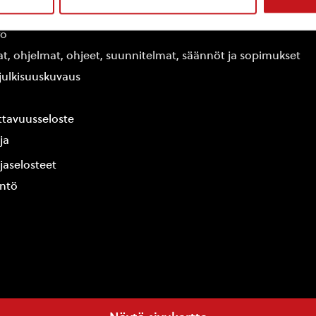
edot
fo
at, ohjelmat, ohjeet, suunnitelmat, säännöt ja sopimukset
ajulkisuuskuvaus
tavuusseloste
ja
jaselosteet
yntö