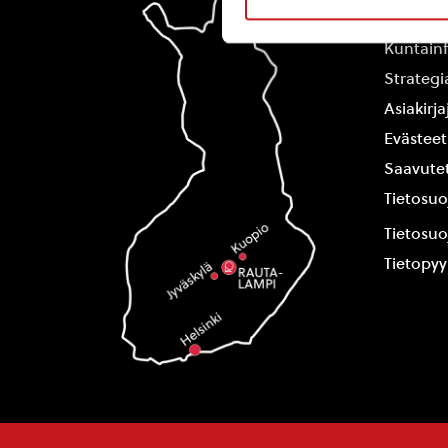
Yhteysti
Kuntain
Strategi
Asiakirj
Evästeet
Saavutet
Tietosuo
Tietosuo
Tietopy