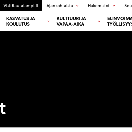
VisitRautalampi.fi
Ajankohtaista
Hakemistot
Seu
KASVATUS JA
KULTTUURI JA
ELINVOIMA
KOULUTUS
VAPAA-AIKA
TYÖLLISYY
t