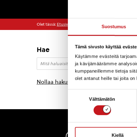
Olet tässä:
Etusivu
>
Etelä-Konneveden kansallispuist
Suostumus
Tämä sivusto käyttää eväste
Hae
Käytämme evästeitä tarjoama
ja kävijämäärämme analysoim
kumppaneillemme tietoja siitä
olet antanut heille tai joita o
Nollaa hakutulokset
Suostumuksen
Välttämätön
valinta
Rautal
Kiellä