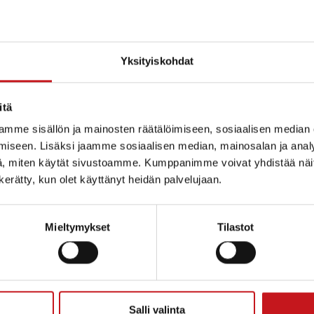
o
Yksityiskohdat
itä
mme sisällön ja mainosten räätälöimiseen, sosiaalisen median
iseen. Lisäksi jaamme sosiaalisen median, mainosalan ja analy
, miten käytät sivustoamme. Kumppanimme voivat yhdistää näitä t
n kerätty, kun olet käyttänyt heidän palvelujaan.
Mieltymykset
Tilastot
ammin kunta
Salli valinta