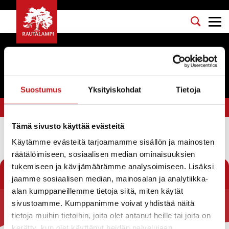
Tapahtumat
Suostumus
Yksityiskohdat
Tietoja
Olet tässä:
Etusivu
>
Elämän biisit
Tämä sivusto käyttää evästeitä
Käytämme evästeitä tarjoamamme sisällön ja mainosten
Suodata
räätälöimiseen, sosiaalisen median ominaisuuksien
tukemiseen ja kävijämäärämme analysoimiseen. Lisäksi
jaamme sosiaalisen median, mainosalan ja analytiikka-
alan kumppaneillemme tietoja siitä, miten käytät
sivustoamme. Kumppanimme voivat yhdistää näitä
Rautalammin kunta
tietoja muihin tietoihin, joita olet antanut heille tai joita on
kerätty, kun olet käyttänyt heidän palvelujaan.