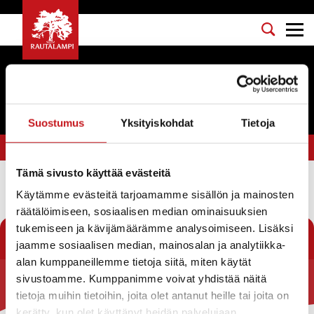
Tapahtumat
Suostumus
Yksityiskohdat
Tietoja
Olet tässä:
Etusivu
>
askartelu
Tämä sivusto käyttää evästeitä
Käytämme evästeitä tarjoamamme sisällön ja mainosten
Suodata
räätälöimiseen, sosiaalisen median ominaisuuksien
tukemiseen ja kävijämäärämme analysoimiseen. Lisäksi
jaamme sosiaalisen median, mainosalan ja analytiikka-
alan kumppaneillemme tietoja siitä, miten käytät
sivustoamme. Kumppanimme voivat yhdistää näitä
Rautalammin kunta
tietoja muihin tietoihin, joita olet antanut heille tai joita on
kerätty, kun olet käyttänyt heidän palvelujaan.