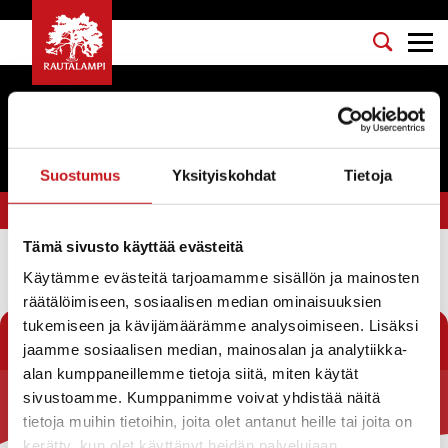
Tapahtumat
Suostumus
Yksityiskohdat
Tietoja
Olet tässä:
Etusivu
>
akryylimaalaus
Tämä sivusto käyttää evästeitä
Käytämme evästeitä tarjoamamme sisällön ja mainosten
Suodata
räätälöimiseen, sosiaalisen median ominaisuuksien
tukemiseen ja kävijämäärämme analysoimiseen. Lisäksi
jaamme sosiaalisen median, mainosalan ja analytiikka-
alan kumppaneillemme tietoja siitä, miten käytät
sivustoamme. Kumppanimme voivat yhdistää näitä
Rautalammin kunta
tietoja muihin tietoihin, joita olet antanut heille tai joita on
kerätty, kun olet käyttänyt heidän palvelujaan.