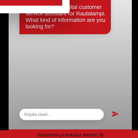
Päätökset, esityslistat & pöytäkirjat
Hallinto
Kunnanhallitus
Kunnanvaltuusto
Lautakunnat