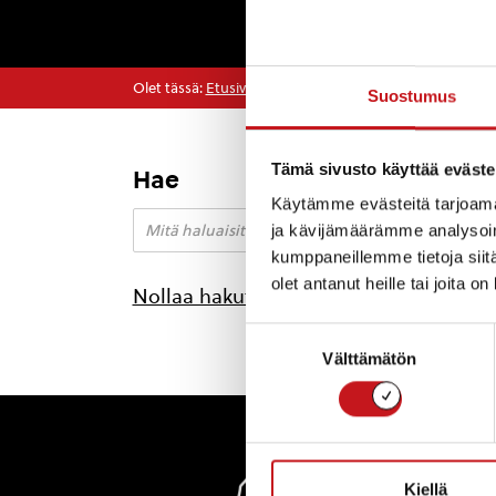
Olet tässä:
Etusivu
>
40-vuotishistoriikki
Suostumus
Tämä sivusto käyttää eväste
Hae
Käytämme evästeitä tarjoama
ja kävijämäärämme analysoim
kumppaneillemme tietoja siitä
olet antanut heille tai joita o
Nollaa hakutulokset
Suostumuksen
Välttämätön
valinta
Rautal
Kiellä