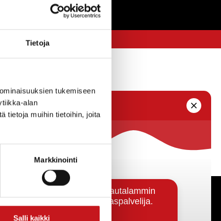
Tietoja
 ominaisuuksien tukemiseen
tiikka-alan
ietoja muihin tietoihin, joita
Markkinointi
Päätöksenteko ja lähidemokratia
Salli kaikki