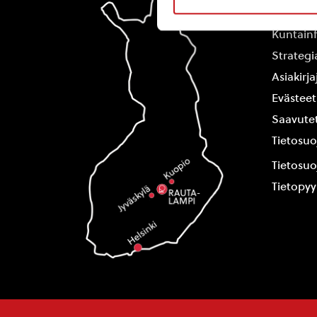
Yhteysti
Kuntain
Strategi
Asiakirj
Evästeet
Saavutet
Tietosuo
Tietosuo
Tietopy