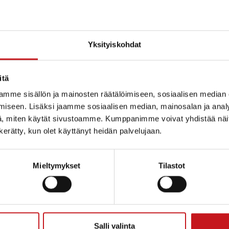
Yksityiskohdat
itä
mme sisällön ja mainosten räätälöimiseen, sosiaalisen median
iseen. Lisäksi jaamme sosiaalisen median, mainosalan ja analy
, miten käytät sivustoamme. Kumppanimme voivat yhdistää näitä t
n kerätty, kun olet käyttänyt heidän palvelujaan.
Mieltymykset
Tilastot
ammin kunta
Salli valinta