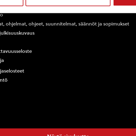
edot
fo
at, ohjelmat, ohjeet, suunnitelmat, säännöt ja sopimukset
ajulkisuuskuvaus
tavuusseloste
ja
jaselosteet
yntö