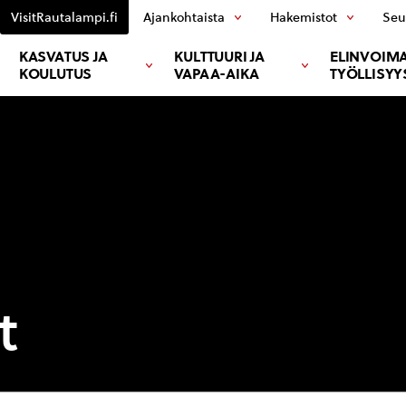
VisitRautalampi.fi
Ajankohtaista
Hakemistot
Seu
KASVATUS JA
KULTTUURI JA
ELINVOIMA
KOULUTUS
VAPAA-AIKA
TYÖLLISYY
t