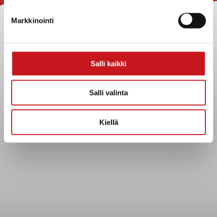
Yhteystiedot
Markkinointi
Kuntainfo
Strategiat, ohjelmat, ohjeet, suunnitelmat, säännöt ja
sopimukset
Salli kaikki
Asiakirjajulkisuuskuvaus
Evästeet
Salli valinta
Saavutettavuusseloste
Tietosuoja
Kiellä
Tietosuojaselosteet
Tietopyyntö
Päätöksenteko ja lähidemokratia
Päätökset, esityslistat & pöytäkirjat
Hallinto
Kunnanhallitus