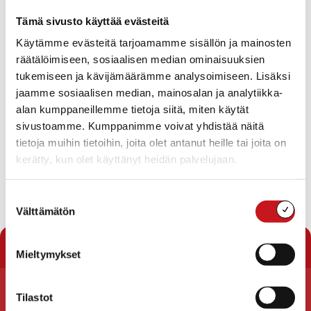
Kunnanviraston varavoimatyöt
Kirjaston muutostyö/ Itsepalvelukirjasto
Tämä sivusto käyttää evästeitä
Teknisen lautakunnan rakennuttamisjaoston
Käytämme evästeitä tarjoamamme sisällön ja mainosten
valinta/ varapuheenjohtaja
räätälöimiseen, sosiaalisen median ominaisuuksien
Teknisen lautakunnan metsäjaoston
tukemiseen ja kävijämäärämme analysoimiseen. Lisäksi
valinta/varapuheenjohtaja
Teknisen lautakunnan tiejaoston
jaamme sosiaalisen median, mainosalan ja analytiikka-
valinta/varapuheenjohtaja
alan kumppaneillemme tietoja siitä, miten käytät
Lausunto Pohjois-Savon pelastuslaitoksen vuoden
sivustoamme. Kumppanimme voivat yhdistää näitä
2018 talousarvio-ehdotukseen
tietoja muihin tietoihin, joita olet antanut heille tai joita on
Vuoden 2017 talousarvion investointiosan
kerätty, kun olet käyttänyt heidän palvelujaan.
määrärahojen käyttö
Teknisen osaston työllistämiskatsaus
Suostumuksen
Lataa pöytäkirja
Välttämätön
valinta
« Pöytäkirjat
Mieltymykset
Tilastot
Rautalammin kunta