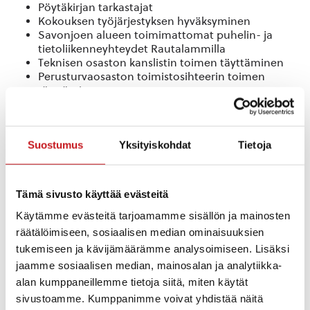
Pöytäkirjan tarkastajat
Kokouksen työjärjestyksen hyväksyminen
Savonjoen alueen toimimattomat puhelin- ja
tietoliikenneyhteydet Rautalammilla
Teknisen osaston kanslistin toimen täyttäminen
Perusturvaosaston toimistosihteerin toimen
täyttäminen
Hallintojohtajan eronpyyntö virasta 30.11.2015
alkaen
Hallintojohtajan viran täyttäminen
Suostumus
Yksityiskohdat
Tietoja
Rautalammin kunnan esityksiä hallitusohjelman
kokeilutoimintaan liittyen otettavaksi huomioon
eri toiminta- ja tehtäväkokonaisuuksis-sa
Rautalammin kunnan lausunto ns. kunta- ja
Tämä sivusto käyttää evästeitä
palvelurakenneuudistuk-sesta annetussa laissa
säädettyjen velvoitteiden soveltamisesta anne-tun
Käytämme evästeitä tarjoamamme sisällön ja mainosten
lain muuttamisesta
räätälöimiseen, sosiaalisen median ominaisuuksien
Pakolaiskoordinaattorin ja pakolaisohjaajan
tukemiseen ja kävijämäärämme analysoimiseen. Lisäksi
määräaikaisten toimien perustaminen
jaamme sosiaalisen median, mainosalan ja analytiikka-
Yhteenveto valtuustoseminaarin tuloksista
alan kumppaneillemme tietoja siitä, miten käytät
31.8.-1.9.2015 strategista talousarvion ja
taloussuunnitelman valmistelua varten
sivustoamme. Kumppanimme voivat yhdistää näitä