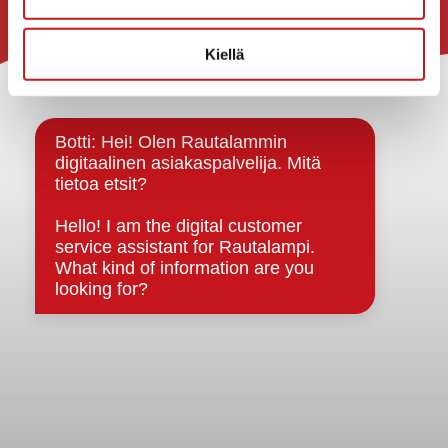
Rautalammin kunta
Kiellä
Yhteystiedot
Kuntainfo
Strategiat, ohjelmat, ohjeet, suunnitelmat, säännöt ja
sopimukset
Asiakirjajulkisuuskuvaus
Evästeet
Saavutettavuusseloste
Tietosuoja
Tietosuojaselosteet
Tietopyyntö
Päätöksenteko ja lähidemokratia
Päätökset, esityslistat & pöytäkirjat