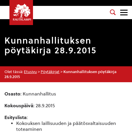
Kunnanhallituksen
pöytäkirja 28.9.2015
Olet tässä:
Etusivu
>
Pöytäkirjat
>
Kunnanhallituksen pöytäkirja
28.9.2015
Osasto
: Kunnanhallitus
Kokouspäivä
: 28.9.2015
Esityslista
:
Kokouksen laillisuuden ja päätösvaltaisuuden
toteaminen