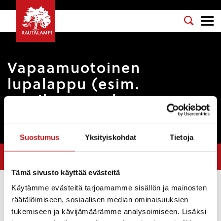
Vapaamuotoinen
lupalappu (esim.
oppilaan matkavapaan
hakemiseen)
Suostumus
Yksityiskohdat
Tietoja
Olet tässä:
Etusivu
>
Lomakkeet
>
Vapaamuotoinen lupalappu (esim.
oppilaan matkavapaan hakemiseen)
Tämä sivusto käyttää evästeitä
Käytämme evästeitä tarjoamamme sisällön ja mainosten
Koulut ja päivähoito
räätälöimiseen, sosiaalisen median ominaisuuksien
Tällä lupalapulla voit hakea Matti Lohen koululta esim.
tukemiseen ja kävijämäärämme analysoimiseen. Lisäksi
matkavapaata.