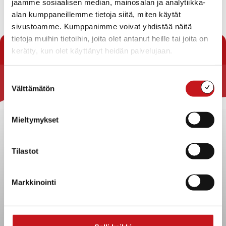
jaamme sosiaalisen median, mainosalan ja analytiikka-
alan kumppaneillemme tietoja siitä, miten käytät
Lataa
sivustoamme. Kumppanimme voivat yhdistää näitä
tietoja muihin tietoihin, joita olet antanut heille tai joita on
« Lomakkeet
kerätty, kun olet käyttänyt heidän palvelujaan.
Suostumuksen
Välttämätön
Rautalammin kunta
valinta
Yhteystiedot
Mieltymykset
Kuntainfo
Strategiat, ohjelmat, ohjeet, suunnitelmat, säännöt ja
sopimukset
Tilastot
Asiakirjajulkisuuskuvaus
Evästeet
Markkinointi
Saavutettavuusseloste
Tietosuoja