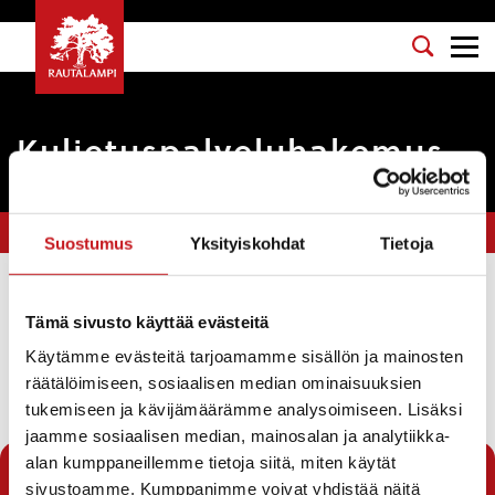
Kuljetuspalveluhakemus
Olet tässä:
Etusivu
>
Lomakkeet
>
Kuljetuspalveluhakemus
Suostumus
Yksityiskohdat
Tietoja
Sosiaali- ja terveyspalvelut
Tämä sivusto käyttää evästeitä
Lataa
Käytämme evästeitä tarjoamamme sisällön ja mainosten
räätälöimiseen, sosiaalisen median ominaisuuksien
Tällä lomakkeella voit hakea vammaispalvelulain (VPL)
ja sosiaalihuoltolain (SHL) mukaista kuljetuspalvelua
tukemiseen ja kävijämäärämme analysoimiseen. Lisäksi
jaamme sosiaalisen median, mainosalan ja analytiikka-
alan kumppaneillemme tietoja siitä, miten käytät
« Lomakkeet
sivustoamme. Kumppanimme voivat yhdistää näitä