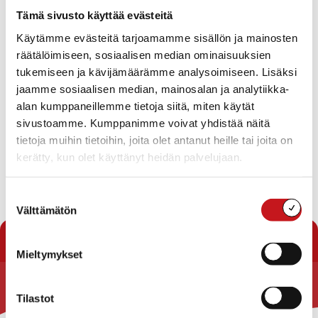
Tämä sivusto käyttää evästeitä
Ei tuloksia.
Käytämme evästeitä tarjoamamme sisällön ja mainosten
Notice
räätälöimiseen, sosiaalisen median ominaisuuksien
Tuleva
tukemiseen ja kävijämäärämme analysoimiseen. Lisäksi
jaamme sosiaalisen median, mainosalan ja analytiikka-
Valitse
päivä.
alan kumppaneillemme tietoja siitä, miten käytät
Tänään
Seuraavat
Tapahtumat
Edelliset
sivustoamme. Kumppanimme voivat yhdistää näitä
Tapahtu
tietoja muihin tietoihin, joita olet antanut heille tai joita on
kerätty, kun olet käyttänyt heidän palvelujaan.
Tilaa kalenteriin
Suostumuksen
Välttämätön
valinta
Mieltymykset
Rautalammin kunta
Tilastot