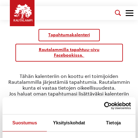
Tapahtumakalenteri
Rautalammilla tapahtuu-sivu
Facebookissa.
Tähän kalenteriin on koottu eri toimijoiden
Rautalammilla järjestämiä tapahtumia. Rautalammin
kunta ei vastaa tietojen oikeellisuudesta.
Jos haluat oman tapahtumasi lisättäväksi kalenteriin
jätä tapahtuman tiedot linkin takaa löytyvällä
lomakkeella
.
Kuopion ortodoksinen seurakunta
Suostumus
Yksityiskohdat
Tietoja
« Kaikki Tapahtumat
Tapahtumat tästä järjestäjä