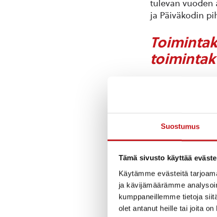
tulevan vuoden 
ja Päiväkodin pih
Toimintak
toimintak
Kunnan tuloslask
käyttötalouden ku
parani talousarv
verrattuna noin 
Suostumus
maksutuottoihin,
Toimintatuotot o
parempi toteutu
Tämä sivusto käyttää eväste
Toimintakulut to
Käytämme evästeitä tarjoama
Edelliseen vuote
ja kävijämäärämme analysoim
kumppaneillemme tietoja siitä
Pienemmil
olet antanut heille tai joita o