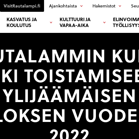
VisitRautalampi.fi
Ajankohtaista
Hakemistot
Seu
KASVATUS JA
KULTTUURI JA
ELINVOIMA
KOULUTUS
VAPAA-AIKA
TYÖLLISYY
UTALAMMIN KU
EKI TOISTAMISE
YLIJÄÄMÄISEN
LOKSEN VUODE
2022