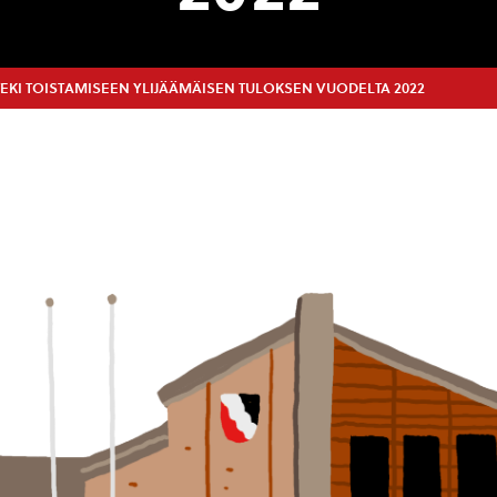
EKI TOISTAMISEEN YLIJÄÄMÄISEN TULOKSEN VUODELTA 2022