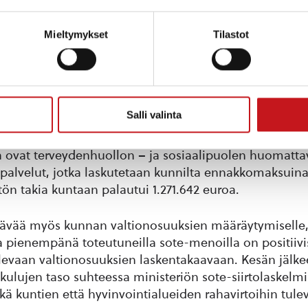
valtion osuuksien laskelmaan
Mieltymykset
Tilastot
olivat talousarviota pienemmät, mutta kasvua edelli
0 000 euroa, mikä selittyy vuoden aikana toteutuneill
la.
Salli valinta
 toteutuivat 1.156 519 euroa talosarviota pienempinä. P
eminen selittää myös tilikauden arvioitua merkittäv
la ovat terveydenhuollon – ja sosiaalipuolen huomatta
alvelut, jotka laskutetaan kunnilta ennakkomaksuina
n takia kuntaan palautui 1.271.642 euroa.
ävää myös kunnan valtionosuuksien määräytymiselle, 
 pienempänä toteutuneilla sote-menoilla on positiivi
evaan valtionosuuksien laskentakaavaan. Kesän jälke
e-kulujen taso suhteessa ministeriön sote-siirtolaskelm
ä kuntien että hyvinvointialueiden rahavirtoihin tule