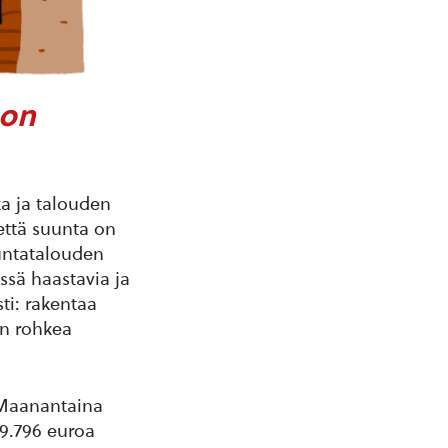
 on
a ja talouden
 että suunta on
untatalouden
ssä haastavia ja
ti: rakentaa
en rohkea
 Maanantaina
99.796 euroa