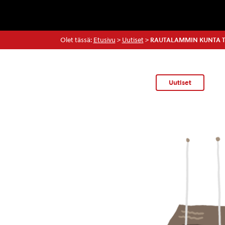
Olet tässä:
Etusivu
>
Uutiset
>
RAUTALAMMIN KUNTA T
Uutiset