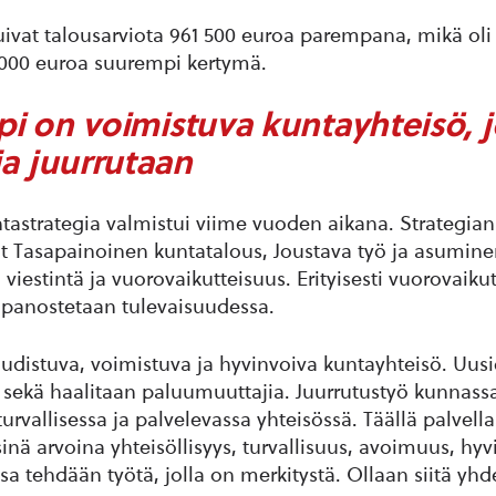
uivat talousarviota 961 500 euroa parempana, mikä oli
 000 euroa suurempi kertymä.
i on voimistuva kuntayhteisö, 
ja juurrutaan
tastrategia valmistui viime vuoden aikana. Strategia
t Tasapainoinen kuntatalous, Joustava työ ja asumine
 viestintä ja vuorovaikutteisuus. Erityisesti vuorovaiku
panostetaan tulevaisuudessa.
udistuva, voimistuva ja hyvinvoiva kuntayhteisö. Uus
n, sekä haalitaan paluumuuttajia. Juurrutustyö kunnass
urvallisessa ja palvelevassa yhteisössä. Täällä palvell
sinä arvoina yhteisöllisyys, turvallisuus, avoimuus, hyv
a tehdään työtä, jolla on merkitystä. Ollaan siitä yhde