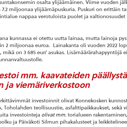
 kuntakonsernin osalta ylijäämäinen. Viime vuoden jä
 7.2 miljoonaa ylijäämäpuskuria. Puskuri on erittäin ta
intialue nappaa verotuloista puolet ja valtionosuudet
na kunnassa ei otettu uutta lainaa, mutta lainoja pyst
n 2 miljoonaa euroa. Lainakanta oli vuoden 2022 lop
, mikä on 3 685 eur/ asukas. Lisämäärärahapyyntöjä e
kunnanvaltuustolle.
estoi mm. kaavateiden päällyst
in ja viemäriverkostoon
kittävimmät investoinnit olivat Konnekosken kunnos
, Toholahden teollisuustie, asfalttipaikkaukset, sekä 
ita investointeja
olivat mm.
torialueen rakentaminen,
lku ja Päiväkoti Silmun pihakalusteet ja leikkitelineet