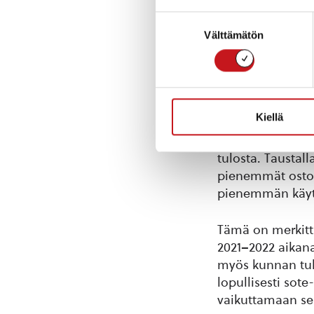
tulevien 
Suostumuksen
Välttämätön
valinta
Henkilöstökulut 
tapahtui noin 25
palkankorotuksil
Kiellä
Palvelujen ostot
merkittävä vähen
tulosta. Taustal
pienemmät ostop
pienemmän käytö
Tämä on merkitt
2021–2022 aikana
myös kunnan tul
lopullisesti sot
vaikuttamaan sek