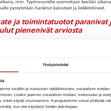
aikana, mm. Tyyrinvuorelle asennetaan kevään aikana
alle pystytetään hankitut kalusteet ja leikkitelineet.
ate ja toimintatuotot paranivat 
ulut pienenivät arviosta
elman välituloksena esitettävä toimintakate ilmoittaa
luista jää katettavaksi verotuloilla ja valtionosuuksil
ion arviosta 1.363 238 euroa mutta heikkeni edellisee
632 000 euroa. Toimintatuotot jaotellaan myyntituotto
Yksityiskohdat
 tukiin ja avustuksiin, sekä muihin toimintatuottoih
livat 2.635 800 euroa, mikä on noin 165 710 euroa talo
ma, mutta noin 149 700 euroa edellistä vuotta vähem
itä
teutuivat 1.197 527 euroa pienempänä kuin talousarvioss
mme sisällön ja mainosten räätälöimiseen, sosiaalisen median
en verrattuna kasvua oli noin 482 000 euroa.
iseen. Lisäksi jaamme sosiaalisen median, mainosalan ja analy
, miten käytät sivustoamme. Kumppanimme voivat yhdistää näitä t
lä sote-menoilla positiivinen v
n kerätty, kun olet käyttänyt heidän palvelujaan.