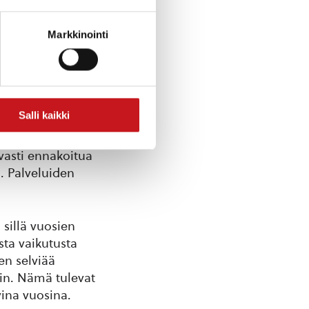
Markkinointi
seen vuoteen
a kunnallisalan
Salli kaikki
alvelujen ostojen
ästi parempaa
vasti ennakoitua
. Palveluiden
sillä vuosien
sta vaikutusta
en selviää
iin. Nämä tulevat
vina vuosina.