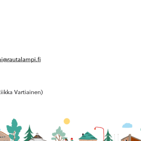
i@rautalampi.fi
ikka Vartiainen)