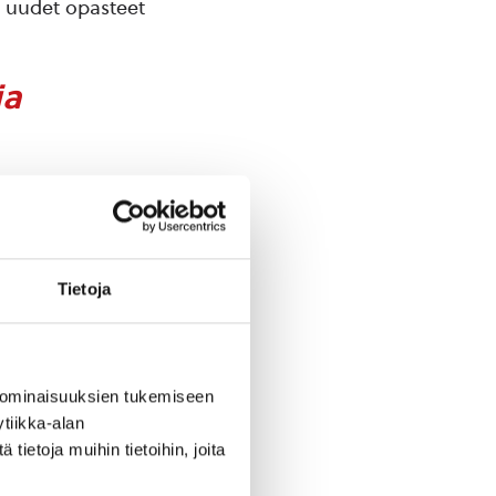
 uudet opasteet
ja
, paljonko
la. Toimintakate
n vuoteen
ihin,
Tietoja
in. Vuonna 2022
usarviota
män.
a oli arvioitu.
 ominaisuuksien tukemiseen
tiikka-alan
ietoja muihin tietoihin, joita
aikutus