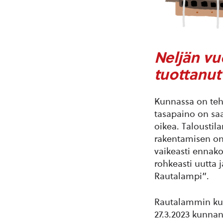
Neljän vu
tuottanut
Kunnassa on teh
tasapaino on saav
oikea. Taloustil
rakentamisen on 
vaikeasti ennako
rohkeasti uutta 
Rautalampi”.
Rautalammin kun
27.3.2023 kunnan