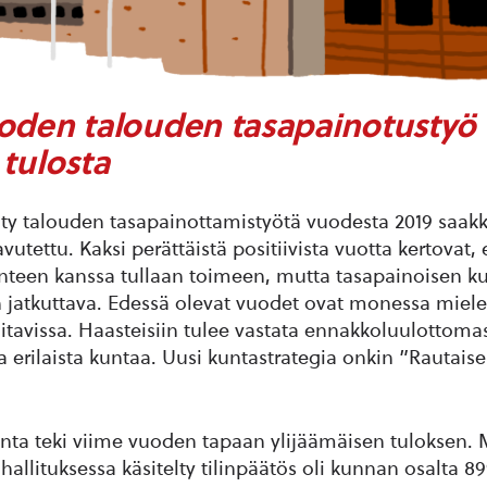
oden talouden tasapainotustyö
 tulosta
ty talouden tasapainottamistyötä vuodesta 2019 saakk
utettu. Kaksi perättäistä positiivista vuotta kertovat,
anteen kanssa tullaan toimeen, mutta tasapainoisen k
jatkuttava. Edessä olevat vuodet ovat monessa miele
itavissa. Haasteisiin tulee vastata ennakkoluulottomas
ja erilaista kuntaa. Uusi kuntastrategia onkin ”Rautais
ta teki viime vuoden tapaan ylijäämäisen tuloksen.
hallituksessa käsitelty tilinpäätös oli kunnan osalta 8