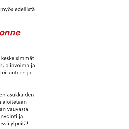
 myös edellistä
jonne
n keskeisimmät
n, elinvoima ja
tteisuuteen ja
ien asukkaiden
a aloitetaan
aan vauvasta
invointi ja
ssä ylpeitä!