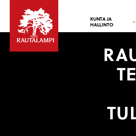
KUNTA JA
HALLINTO
RA
T
TU