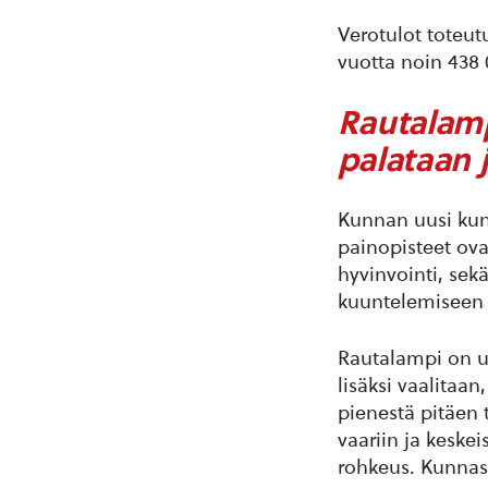
Verotulot toteut
vuotta noin 438
Rautalamp
palataan 
Kunnan uusi kun
painopisteet ova
hyvinvointi, sekä
kuuntelemiseen 
Rautalampi on u
lisäksi vaalitaa
pienestä pitäen t
vaariin ja keskei
rohkeus. Kunnass