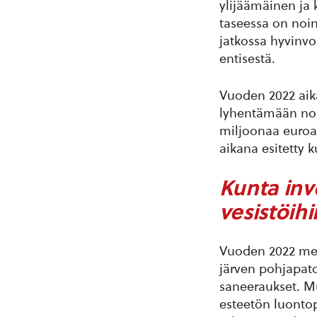
ylijäämäinen ja
taseessa on noin
jatkossa hyvinvo
entisestä.
Vuoden 2022 aika
lyhentämään noi
miljoonaa euroa
aikana esitetty 
Kunta inv
vesistöih
Vuoden 2022 mer
järven pohjapato
saneeraukset. Mu
esteetön luontopo