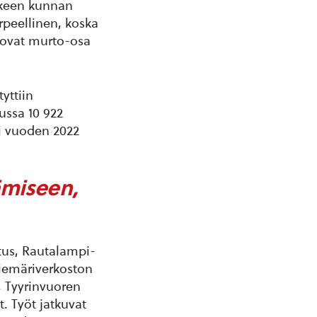
lkeen kunnan
rpeellinen, koska
 ovat murto-osa
yttiin
ussa 10 922
i vuoden 2022
ämiseen,
tus, Rautalampi-
viemäriverkoston
 Tyyrinvuoren
. Työt jatkuvat