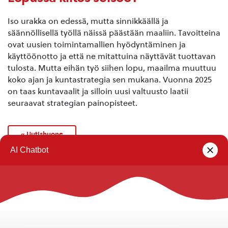
Iso urakka on edessä, mutta sinnikkäällä ja
säännöllisellä työllä näissä päästään maaliin. Tavoitteina
ovat uusien toimintamallien hyödyntäminen ja
käyttöönotto ja että ne mitattuina näyttävät tuottavan
tulosta. Mutta eihän työ siihen lopu, maailma muuttuu
koko ajan ja kuntastrategia sen mukana. Vuonna 2025
on taas kuntavaalit ja silloin uusi valtuusto laatii
seuraavat strategian painopisteet.
« Uutishuone
Rautalammin kunta
Yhteystiedot
Kuntainfo