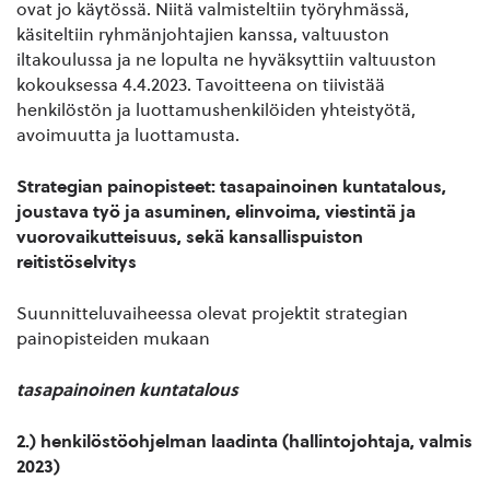
ovat jo käytössä. Niitä valmisteltiin työryhmässä,
käsiteltiin ryhmänjohtajien kanssa, valtuuston
iltakoulussa ja ne lopulta ne hyväksyttiin valtuuston
kokouksessa 4.4.2023. Tavoitteena on tiivistää
henkilöstön ja luottamushenkilöiden yhteistyötä,
avoimuutta ja luottamusta.
Strategian painopisteet: tasapainoinen kuntatalous,
joustava työ ja asuminen, elinvoima, viestintä ja
vuorovaikutteisuus, sekä kansallispuiston
reitistöselvitys
Suunnitteluvaiheessa olevat projektit strategian
painopisteiden mukaan
tasapainoinen kuntatalous
2.) henkilöstöohjelman laadinta (hallintojohtaja, valmis
2023)