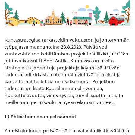
Kuntastrategiaa tarkasteltiin valtuuston ja johtoryhmän
työpajassa maanantaina 28.8.2023. Päivää veti
kuntakohtaisen kehittämisen projektipäällikkö ja FCG:n
johtava konsultti Anni Antila. Kunnassa on useita
strategiasta johdettuja projekteja käynnissä. Päivän
tarkoitus oli kirkastaa eteenpäin vietävät projektit ja
karsia turhat tai liittää ne osaksi muita. Projektien
tarkoitus on lisätä Rautalammin elinvoimaa,
houkuttelevuutta, viihtyisyyttä, turvallisuutta ja taata
meille mm. peruskoulu ja hyvän elämän puitteet.
1.) Yhteistoiminnan pelisäännöt
Yhteistoiminnan pelisäännöt tulivat valmiiksi keväällä ja