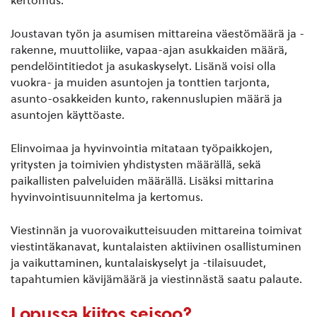
kertomus.
Joustavan työn ja asumisen mittareina väestömäärä ja -
rakenne, muuttoliike, vapaa-ajan asukkaiden määrä,
pendelöintitiedot ja asukaskyselyt. Lisänä voisi olla
vuokra- ja muiden asuntojen ja tonttien tarjonta,
asunto-osakkeiden kunto, rakennuslupien määrä ja
asuntojen käyttöaste.
Elinvoimaa ja hyvinvointia mitataan työpaikkojen,
yritysten ja toimivien yhdistysten määrällä, sekä
paikallisten palveluiden määrällä. Lisäksi mittarina
hyvinvointisuunnitelma ja kertomus.
Viestinnän ja vuorovaikutteisuuden mittareina toimivat
viestintäkanavat, kuntalaisten aktiivinen osallistuminen
ja vaikuttaminen, kuntalaiskyselyt ja -tilaisuudet,
tapahtumien kävijämäärä ja viestinnästä saatu palaute.
Lopussa kiitos seisoo?