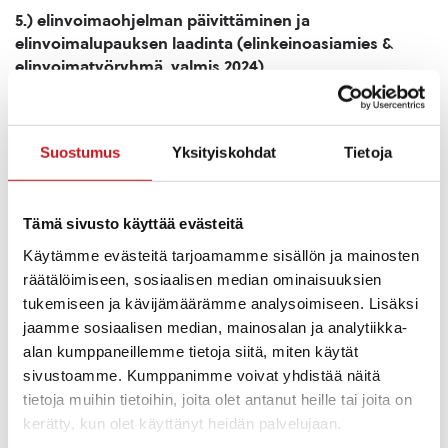
5.) elinvoimaohjelman päivittäminen ja
elinvoimalupauksen laadinta (elinkeinoasiamies &
elinvoimatyöryhmä, valmis 2024)
6.) Suomen paras peruskoulu (sivistys- ja
hyvinvointijohtaja, valmis 2026)
Suostumus
Yksityiskohdat
Tietoja
7.) Työllisyys- ja TE-palvelu-uudistuksen valmistelu
(johtoryhmä, valmis 2025)
Tämä sivusto käyttää evästeitä
Elinvoimaan lisättiin myös asunto- ja tonttitarjonta,
Käytämme evästeitä tarjoamamme sisällön ja mainosten
asuin- ja elinympäristön turvallisuus ja viihtyisyys, sekä
räätälöimiseen, sosiaalisen median ominaisuuksien
paikallisten elinkeinojen kehittymisen tukeminen ja
tukemiseen ja kävijämäärämme analysoimiseen. Lisäksi
työpaikkatarjonnan monipuolistaminen. Pyritään
jaamme sosiaalisen median, mainosalan ja analytiikka-
varmistamaan myös työvoiman saatavuutta
alan kumppaneillemme tietoja siitä, miten käytät
yhteistyössä elinkeino- ja koulutustoimijoiden kanssa.
sivustoamme. Kumppanimme voivat yhdistää näitä
Keinoina kehittämiseen ovat mm. varhaiskasvatuksen ja
tietoja muihin tietoihin, joita olet antanut heille tai joita on
perusopetuksen kestävä kehittäminen, digitalisaatio,
kerätty, kun olet käyttänyt heidän palvelujaan.
TE-alueen valmistelu, työvoiman ja osaavan työvoiman