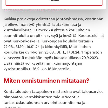
Kuinka homma etenee?
Kaikkia projekteja edistetään johtoryhmässä, viestinnän
ja elinvoiman työryhmissä, lautakunnissa ja
kuntalaisilloissa. Esimerkiksi yhteisiä kouluiltojen
suunnitteluita on pitkin syksyä ja kevättä. Keskusteluillat
ovat Kerkonkoskella, Kerkonjoen koululla tiistaisin
22.08., 31.10., 16.01.24 ja kirkonkylällä, Matti Lohen
koululla keskiviikkoisin 23.08., 01.11., 17.01.24. Ympäristön
viihtyvyyttä mietitään myös kuntalaisillassa 20.9.2023.
Lisää näistä voi kysellä mm. kunnanjohtajan
kyselytunnilla ti 26.9. klo 16 kirjastolla.
Miten onnistuminen mitataan?
Kuntatalouden tasapainon mittareina ovat talousarvio,
tilinpäätös, verrokkikuntien taloustiedot ja
tarkastuslautakunnan arviointisuunnitelma ja -