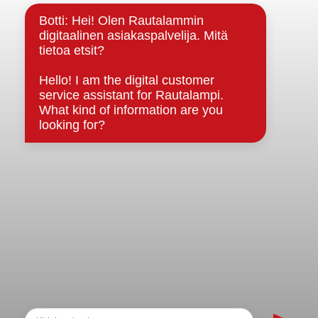
Strategiat, ohjelmat, ohjeet, suunnitelmat, säännöt ja
sopimukset
Asiakirjajulkisuuskuvaus
Evästeet
Saavutettavuusseloste
Tietosuoja
Tietosuojaselosteet
Tietopyyntö
Päätöksenteko ja lähidemokratia
Päätökset, esityslistat & pöytäkirjat
Hallinto
Kunnanhallitus
Kunnanvaltuusto
Lautakunnat