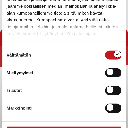
jaamme sosiaalisen median, mainosalan ja analytiikka-
Koulukuljetus
alan kumppaneillemme tietoja siitä, miten käytät
sivustoamme. Kumppanimme voivat yhdistää näitä
tietoja muihin tietoihin, joita olet antanut heille tai joita on
kerätty, kun olet käyttänyt heidän palvelujaan.
« Lomakkeet
Suostumuksen
Välttämätön
valinta
Rautalammin kunta
Yhteystiedot
Mieltymykset
Kuntainfo
Strategiat, ohjelmat, ohjeet, suunnitelmat, säännöt ja
Tilastot
sopimukset
Asiakirjajulkisuuskuvaus
Markkinointi
Evästeet
Saavutettavuusseloste