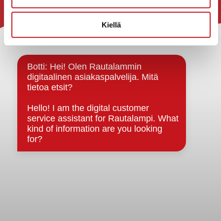
Rautalammin kunta
Kiellä
Yhteystiedot
Kuntainfo
Strategiat, ohjelmat, ohjeet, suunnitelmat, säännöt ja
sopimukset
Asiakirjajulkisuuskuvaus
Evästeet
Saavutettavuusseloste
Tietosuoja
Tietosuojaselosteet
Tietopyyntö
Päätöksenteko ja lähidemokratia
Päätökset, esityslistat & pöytäkirjat
Hallinto