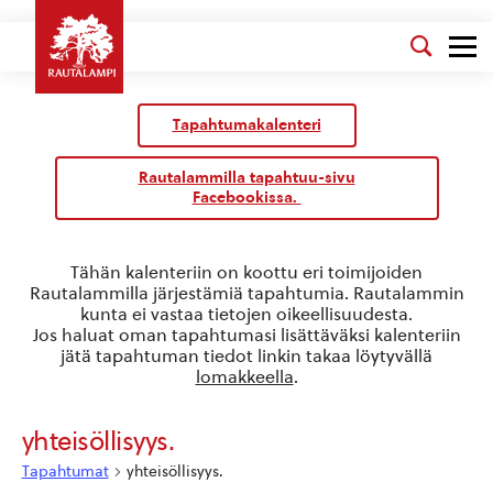
Tapahtumakalenteri
Rautalammilla tapahtuu-sivu
Facebookissa.
Tähän kalenteriin on koottu eri toimijoiden
Rautalammilla järjestämiä tapahtumia. Rautalammin
kunta ei vastaa tietojen oikeellisuudesta.
Jos haluat oman tapahtumasi lisättäväksi kalenteriin
jätä tapahtuman tiedot linkin takaa löytyvällä
lomakkeella
.
yhteisöllisyys.
Tapahtumat
yhteisöllisyys.