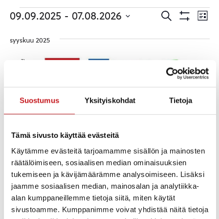
Tapahtumat
Tapahtuma
Ta
09.09.2025
 - 
07.08.2026
Etsi
Lista
Etsi
Show
Vie
Valitse
Filters
päivä.
aja
syyskuu 2025
Nav
Näkymät
TI
navigointi
9
Suostumus
Yksityiskohdat
Tietoja
Tämä sivusto käyttää evästeitä
Käytämme evästeitä tarjoamamme sisällön ja mainosten
räätälöimiseen, sosiaalisen median ominaisuuksien
tukemiseen ja kävijämäärämme analysoimiseen. Lisäksi
jaamme sosiaalisen median, mainosalan ja analytiikka-
alan kumppaneillemme tietoja siitä, miten käytät
sivustoamme. Kumppanimme voivat yhdistää näitä tietoja