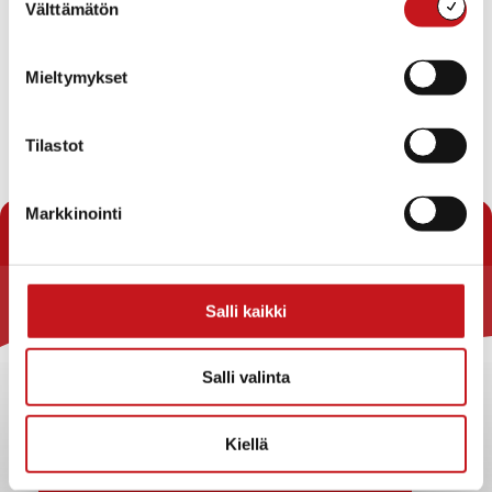
Välttämätön
valinta
heinä
Tämä kuukausi
syys
Mieltymykset
Tilaa kalenteriin
Tilastot
Markkinointi
Salli kaikki
Rautalammin kunta
Yhteystiedot
Salli valinta
Kuntainfo
Strategiat, ohjelmat, ohjeet, suunnitelmat, säännöt ja
Kiellä
sopimukset
Asiakirjajulkisuuskuvaus