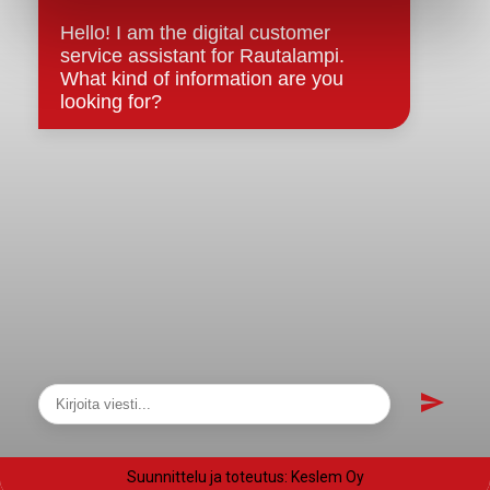
Evästeet
Saavutettavuusseloste
Tietosuoja
Tietosuojaselosteet
Tietopyyntö
Päätöksenteko ja lähidemokratia
Päätökset, esityslistat & pöytäkirjat
Hallinto
Kunnanhallitus
Kunnanvaltuusto
Lautakunnat
Näytä sivukartta