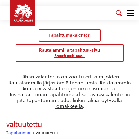
Kalenteri
/
Tapahtumakalenteri
Tapahtumat
Rautalammilla tapahtuu-sivu
Facebookissa.
Tähän kalenteriin on koottu eri toimijoiden
Rautalammilla järjestämiä tapahtumia. Rautalammin
kunta ei vastaa tietojen oikeellisuudesta.
Jos haluat oman tapahtumasi lisättäväksi kalenteriin
jätä tapahtuman tiedot linkin takaa löytyvällä
lomakkeella
.
valtuutettu
Tapahtumat
valtuutettu