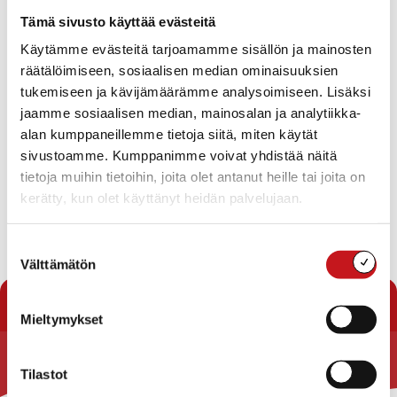
Tapahtumat
Tämä sivusto käyttää evästeitä
Ei tuloksia.
Käytämme evästeitä tarjoamamme sisällön ja mainosten
Notice
räätälöimiseen, sosiaalisen median ominaisuuksien
Tapahtuma
Ta
Tuleva
tukemiseen ja kävijämäärämme analysoimiseen. Lisäksi
Etsi
Lista
Etsi
Show
jaamme sosiaalisen median, mainosalan ja analytiikka-
Vie
Valitse
Filters
päivä.
alan kumppaneillemme tietoja siitä, miten käytät
aja
Nav
Tänään
Seuraavat
sivustoamme. Kumppanimme voivat yhdistää näitä
Tapahtumat
Edelliset
Näkymät
Tapahtu
tietoja muihin tietoihin, joita olet antanut heille tai joita on
navigointi
kerätty, kun olet käyttänyt heidän palvelujaan.
Tilaa kalenteriin
Suostumuksen
Välttämätön
valinta
Mieltymykset
Tilastot
Rautalammin kunta