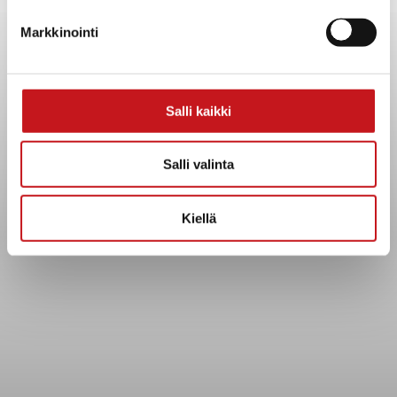
Yhteystiedot
Markkinointi
Kuntainfo
Strategiat, ohjelmat, ohjeet, suunnitelmat, säännöt ja
sopimukset
Asiakirjajulkisuuskuvaus
Salli kaikki
Evästeet
Saavutettavuusseloste
Salli valinta
Tietosuoja
Kiellä
Tietosuojaselosteet
Tietopyyntö
Päätöksenteko ja lähidemokratia
Päätökset, esityslistat & pöytäkirjat
Hallinto
Kunnanhallitus
Kunnanvaltuusto