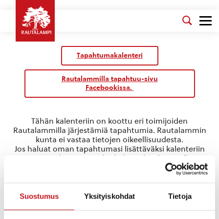
Tapahtumakalenteri
Rautalammilla tapahtuu-sivu
Facebookissa.
Tähän kalenteriin on koottu eri toimijoiden
Rautalammilla järjestämiä tapahtumia. Rautalammin
kunta ei vastaa tietojen oikeellisuudesta.
Jos haluat oman tapahtumasi lisättäväksi kalenteriin
jätä tapahtuman tiedot linkin takaa löytyvällä
lomakkeella
.
tanssiesitys
Suostumus
Yksityiskohdat
Tietoja
Tapahtumat
tanssiesitys