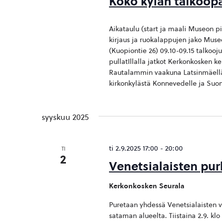
Koko kylän talkoopäi
Aikataulu (start ja maali Museon p
kirjaus ja ruokalappujen jako Muse
(Kuopiontie 26) 09.10-09.15 talkooju
pullatIllalla jatkot Kerkonkosken k
Rautalammin vaakuna Latsinmäellä
kirkonkylästä Konnevedelle ja Suon
syyskuu 2025
ti 2.9.2025 17:00
-
20:00
TI
2
Venetsialaisten pur
Kerkonkosken Seurala
Puretaan yhdessä Venetsialaisten v
sataman alueelta. Tiistaina 2.9. klo