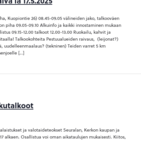
vä la 17.5.2025
iha, Kuopiontie 26) 08.45-09.05 välineiden jako, talkooväen
on piha 09.05-09.10 Alkuinfo ja kaikki innostaminen mukaan
listus 09.15-12.00 talkoot 12.00-13.00 Ruokailu, kahvit ja
eitaalla! Talkookohteita Pestuualueiden raivaus, (leijonat?)
, uudelleenmaalaus? (tekninen) Teiden varret 5 km
enjoelle […]
kutalkoot
alaistukset ja valotaideteokset Seuralan, Kerkon kaupan ja
 17 alkaen. Osallistua voi oman aikataulujen mukaisesti. Kiitos,