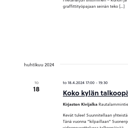
Hietaharjun siistiminen – Runon ja
graffittityöpajaan seinän teko […]
huhtikuu 2024
to 18.4.2024 17:00
-
19:30
TO
18
Koko kylän talkoopäi
Kirjaston Kivijalka
Rautalammintie
Kevät tulee! Suunnitellaan yhteistä 
Tänä vuonna "kilpaillaan" Suonen
videoneuvottelussa talkoopäivää.