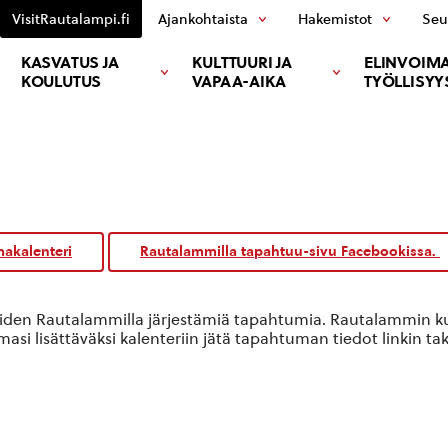
VisitRautalampi.fi
Ajankohtaista
Hakemistot
Seu
KASVATUS JA
KULTTUURI JA
ELINVOIMA
KOULUTUS
VAPAA-AIKA
TYÖLLISYY
akalenteri
Rautalammilla tapahtuu-sivu Facebookissa.
oiden Rautalammilla järjestämiä tapahtumia. Rautalammin kun
si lisättäväksi kalenteriin jätä tapahtuman tiedot linkin ta