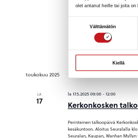
olet antanut heille tai joita o
Suostumuksen
Välttämätön
valinta
Kiellä
toukokuu 2025
la 17.5.2025 09:00
-
12:00
LA
17
Kerkonkosken talk
Perinteinen talkoopäivä Kerkonkoske
kesäkuntoon. Aloitus Seuralalla klo
Seuralan, Kaupan, Wanhan Myllyn y