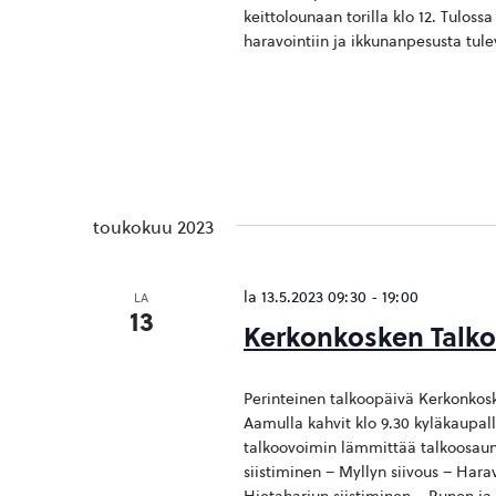
keittolounaan torilla klo 12. Tulos
haravointiin ja ikkunanpesusta tul
toukokuu 2023
la 13.5.2023 09:30
-
19:00
LA
13
Kerkonkosken Talkoo
Perinteinen talkoopäivä Kerkonkosk
Aamulla kahvit klo 9.30 kyläkaupal
talkoovoimin lämmittää talkoosauna
siistiminen – Myllyn siivous – Hara