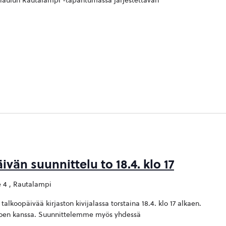
 laulun Rautalampi -tapahtumassa järjestettävän
vän suunnittelu to 18.4. klo 17
 4 , Rautalampi
talkoopäivää kirjaston kivijalassa torstaina 18.4. klo 17 alkaen.
joen kanssa. Suunnittelemme myös yhdessä