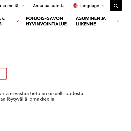
raa meitä
Anna palautetta
Language
 &
POHJOIS-SAVON
ASUMINEN JA
S
HYVINVOINTIALUE
LIIKENNE
ta ei vastaa tietojen oikeellisuudesta.
kaa löytyvällä
lomakkeella
.