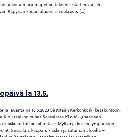
sa on talkoita maisemapellon tekemisestä tienvarsien
evan Käpynän kodan alueen siivoukseen. […]
päivä la 13.5.
ella lauantaina 13.5.2023 Siistitään Kerkonkoski kesäkuntoon.
la Klo 13 talkoolounas Seuralassa KLo 16-19 saadaan
 kioskilla. Talkookohteita: – Myllyn ja kosken ympäristön
vointi Seuralan, kaupan, kioskin ja sataman alueilla –