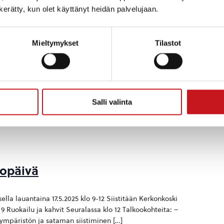
n kerätty, kun olet käyttänyt heidän palvelujaan.
Mieltymykset
Tilastot
Salli valinta
oopäivä
lla lauantaina 17.5.2025 klo 9-12 Siistitään Kerkonkoski
 9 Ruokailu ja kahvit Seuralassa klo 12 Talkookohteita: –
mpäristön ja sataman siistiminen […]