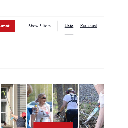
Tapahtuma
tumat
Show Filters
Lista
Kuukausi
Views
Navigation