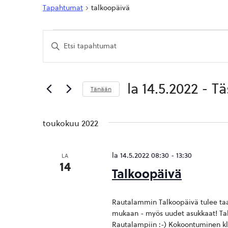
Tapahtumat
talkoopäivä
Tapahtumat
Tapahtumat
Syötä
Etsi
hakusana.
Etsi
aja
Tapahtumat
hakusanalla.
Näkymät
la 14.5.2022
 - 
Tä
Tänään
navigointi
Valitse
päivä.
toukokuu 2022
la 14.5.2022 08:30
-
13:30
LA
14
Talkoopäivä
Rautalammin Talkoopäivä tulee taas
mukaan - myös uudet asukkaat! Talk
Rautalampiin :-) Kokoontuminen klo 