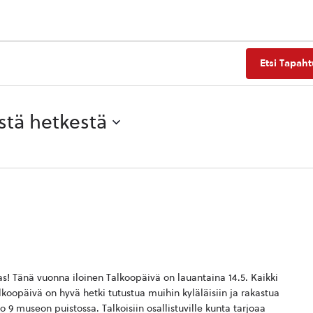
Etsi Tapah
stä hetkestä
! Tänä vuonna iloinen Talkoopäivä on lauantaina 14.5. Kaikki
oopäivä on hyvä hetki tutustua muihin kyläläisiin ja rakastua
9 museon puistossa. Talkoisiin osallistuville kunta tarjoaa