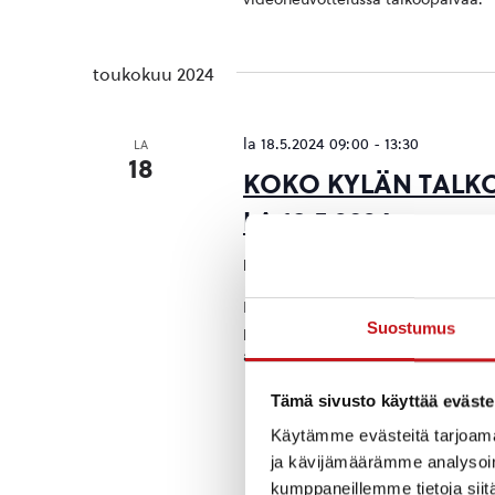
toukokuu 2024
la 18.5.2024 09:00
-
13:30
LA
18
KOKO KYLÄN TALK
LA 18.5.2024
Rautalampi
Rautalammintie 4, Rau
Lämpimästi tervetuloa talkoilemaan
Suostumus
puheenjohtaja Elina Närhi klo 9.10 T
alkaen talkoot. Kohteina mm. raiti
Tämä sivusto käyttää eväste
Käytämme evästeitä tarjoama
ja kävijämäärämme analysoim
kumppaneillemme tietoja siitä