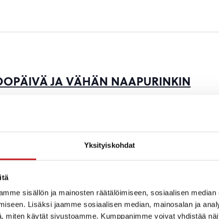
OOPÄIVÄ JA VÄHÄN NAAPURINKIN
talampi, Pohjois-Savo, Suomi
! klo 9 Alkupuhe ja Talkoojulistus, Rautalammin Rautiaisten
Yksityiskohdat
yövälineiden jako ja talkoopisteisiin siirtyminen. klo 9.15
n ikkunat, museon piha, […]
itä
mme sisällön ja mainosten räätälöimiseen, sosiaalisen median
iseen. Lisäksi jaamme sosiaalisen median, mainosalan ja analy
, miten käytät sivustoamme. Kumppanimme voivat yhdistää näitä t