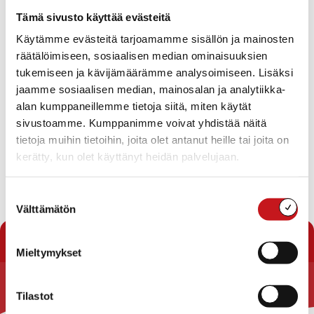
Tapahtumat
Tämä sivusto käyttää evästeitä
Ei tuloksia.
Käytämme evästeitä tarjoamamme sisällön ja mainosten
Notice
räätälöimiseen, sosiaalisen median ominaisuuksien
Tapahtuma
Ta
Tuleva
tukemiseen ja kävijämäärämme analysoimiseen. Lisäksi
Etsi
Lista
Etsi
Show
jaamme sosiaalisen median, mainosalan ja analytiikka-
Vie
Valitse
Filters
päivä.
alan kumppaneillemme tietoja siitä, miten käytät
aja
Nav
Tänään
Seuraavat
sivustoamme. Kumppanimme voivat yhdistää näitä
Tapahtumat
Edelliset
Näkymät
Tapahtu
tietoja muihin tietoihin, joita olet antanut heille tai joita on
navigointi
kerätty, kun olet käyttänyt heidän palvelujaan.
Tilaa kalenteriin
Suostumuksen
Välttämätön
valinta
Mieltymykset
Tilastot
Rautalammin kunta