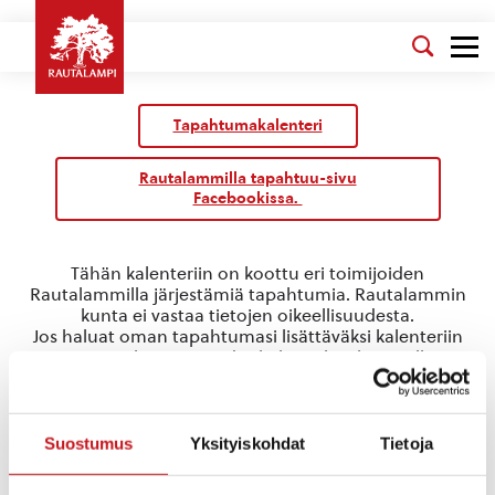
Tapahtumakalenteri
Rautalammilla tapahtuu-sivu
Facebookissa.
Tähän kalenteriin on koottu eri toimijoiden
Rautalammilla järjestämiä tapahtumia. Rautalammin
kunta ei vastaa tietojen oikeellisuudesta.
Jos haluat oman tapahtumasi lisättäväksi kalenteriin
jätä tapahtuman tiedot linkin takaa löytyvällä
lomakkeella
.
runon ja laulun rautalampi
Suostumus
Yksityiskohdat
Tietoja
Tapahtumat
runon ja laulun rautalampi