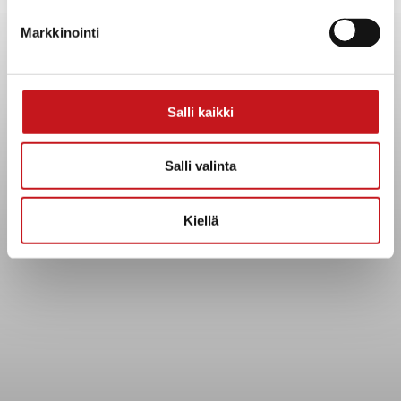
Yhteystiedot
Markkinointi
Kuntainfo
Strategiat, ohjelmat, ohjeet, suunnitelmat, säännöt ja
sopimukset
Asiakirjajulkisuuskuvaus
Salli kaikki
Evästeet
Saavutettavuusseloste
Salli valinta
Tietosuoja
Kiellä
Tietosuojaselosteet
Tietopyyntö
Päätöksenteko ja lähidemokratia
Päätökset, esityslistat & pöytäkirjat
Hallinto
Kunnanhallitus
Kunnanvaltuusto