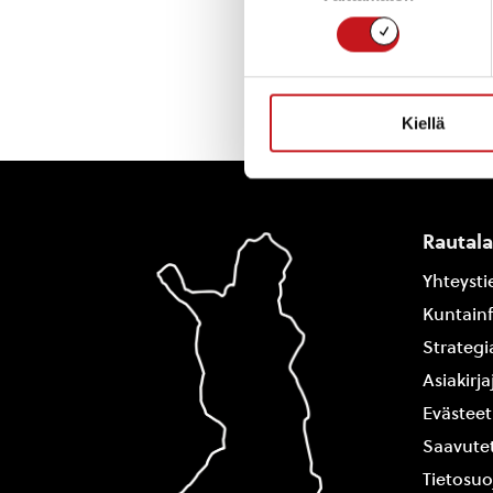
Kiellä
Rautal
Yhteysti
Kuntain
Strategi
Asiakirj
Evästeet
Saavutet
Tietosuo