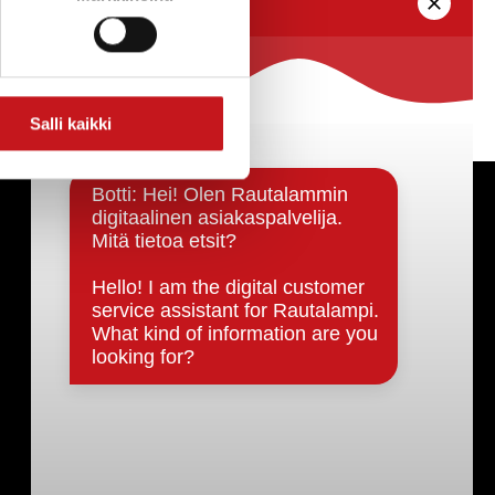
Salli kaikki
Päätöksenteko ja lähidemokratia
Päätökset, esityslistat & pöytäkirjat
Hallinto
Kunnanhallitus
Kunnanvaltuusto
Lautakunnat