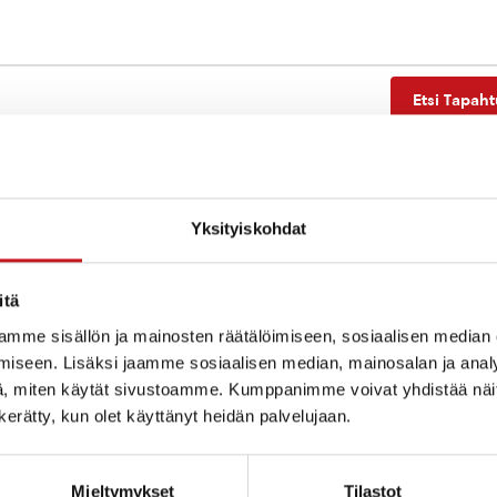
Etsi Tapah
Yksityiskohdat
Ei tuloksia.
Notice
itä
mme sisällön ja mainosten räätälöimiseen, sosiaalisen median
iseen. Lisäksi jaamme sosiaalisen median, mainosalan ja analy
, miten käytät sivustoamme. Kumppanimme voivat yhdistää näitä t
n kerätty, kun olet käyttänyt heidän palvelujaan.
Mieltymykset
Tilastot