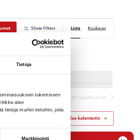
Tapahtuma
tumat
Show Filters
Lista
Kuukausi
Views
Navigation
Tietoja
 ominaisuuksien tukemiseen
Seuraavat
Tapahtumat
tiikka-alan
ietoja muihin tietoihin, joita
Tilaa kalenteriin
Markkinointi