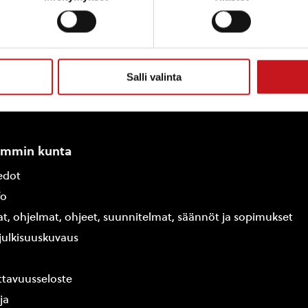
Salli valinta
ammin kunta
edot
fo
at, ohjelmat, ohjeet, suunnitelmat, säännöt ja sopimukset
ajulkisuuskuvaus
tavuusseloste
ja