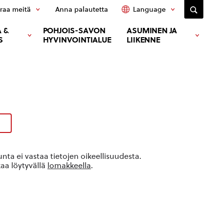
raa meitä
Anna palautetta
Language
 &
POHJOIS-SAVON
ASUMINEN JA
S
HYVINVOINTIALUE
LIIKENNE
ta ei vastaa tietojen oikeellisuudesta.
kaa löytyvällä
lomakkeella
.