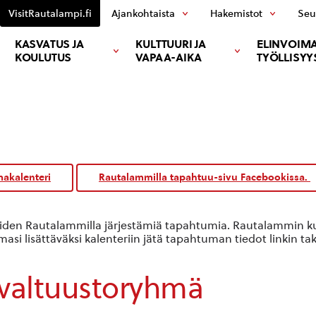
VisitRautalampi.fi
Ajankohtaista
Hakemistot
Seu
KASVATUS JA
KULTTUURI JA
ELINVOIMA
KOULUTUS
VAPAA-AIKA
TYÖLLISYY
akalenteri
Rautalammilla tapahtuu-sivu Facebookissa.
oiden Rautalammilla järjestämiä tapahtumia. Rautalammin kun
si lisättäväksi kalenteriin jätä tapahtuman tiedot linkin ta
valtuustoryhmä