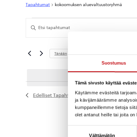
Tapahtumat
kokoomuksen aluevaltuustoryhmä
Tapahtumat
Tapahtumat
Syötä
Etsi
hakusana.
Etsi
aja
Tapahtumat
hakusanalla.
Näkymät
Tuleva
Tänään
navigointi
Valitse
Suostumus
päivä.
Tämä sivusto käyttää eväste
Käytämme evästeitä tarjoama
Edelliset
Tapahtumat
ja kävijämäärämme analysoim
kumppaneillemme tietoja siitä
olet antanut heille tai joita o
Suostumuksen
Välttämätön
valinta