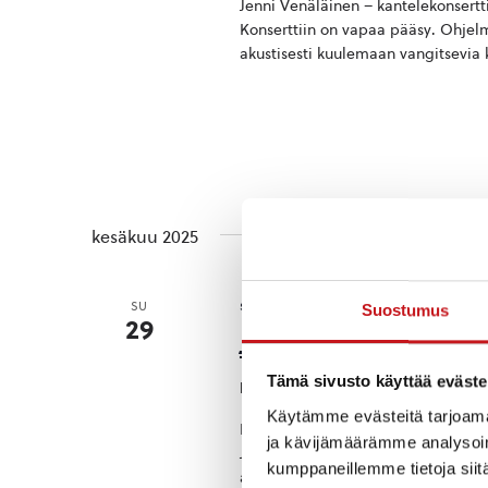
Jenni Venäläinen – kantelekonsertt
Konserttiin on vapaa pääsy. Ohjel
akustisesti kuulemaan vangitsevia k
kesäkuu 2025
su 29.6.2025 13:00
-
15:00
SU
Suostumus
29
Jutta Rahmel ja Ka
Tämä sivusto käyttää eväste
Rautalammin kirkko
Käytämme evästeitä tarjoama
Rautalammin kukkaiskirkossa kuulla
ja kävijämäärämme analysoim
Jutta Rahmel. Toisen albuminsa ’Pe
kumppaneillemme tietoja siitä
artisti, säveltäjä, laulaja-laulunteki