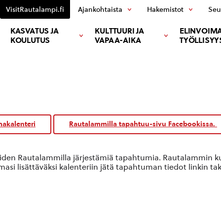
VisitRautalampi.fi
Ajankohtaista
Hakemistot
Seu
KASVATUS JA
KULTTUURI JA
ELINVOIMA
KOULUTUS
VAPAA-AIKA
TYÖLLISYY
akalenteri
Rautalammilla tapahtuu-sivu Facebookissa.
oiden Rautalammilla järjestämiä tapahtumia. Rautalammin kun
si lisättäväksi kalenteriin jätä tapahtuman tiedot linkin ta