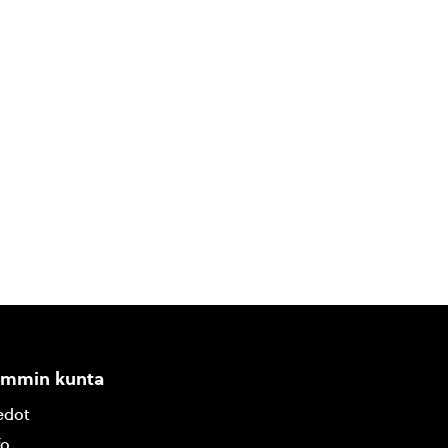
ammin kunta
edot
fo