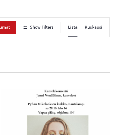
Tapahtuma
tumat
Show Filters
Lista
Kuukausi
Views
Navigation