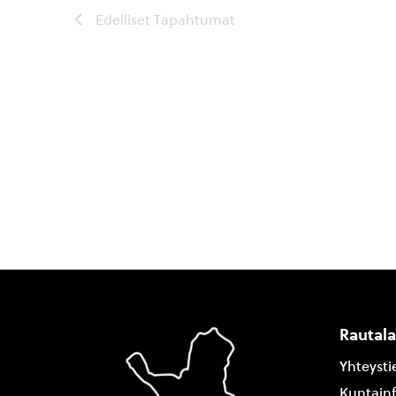
Edelliset
Tapahtumat
Rautal
Yhteysti
Kuntain