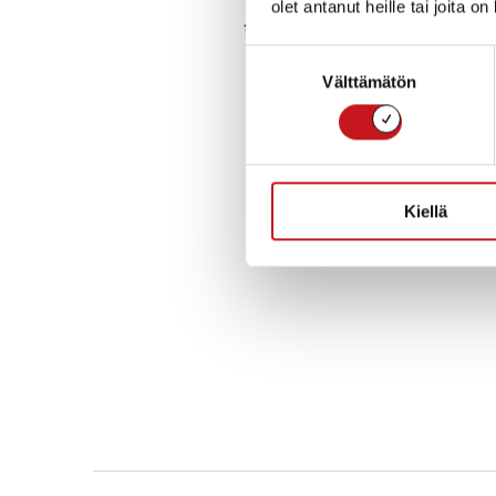
olet antanut heille tai joita o
15 € - 25 €
Suostumuksen
Välttämätön
valinta
Kiellä