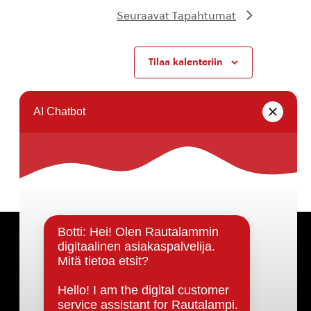
Seuraavat
Tapahtumat
Tilaa kalenteriin
Päätöksenteko ja lähidemokratia
Päätökset, esityslistat & pöytäkirjat
Hallinto