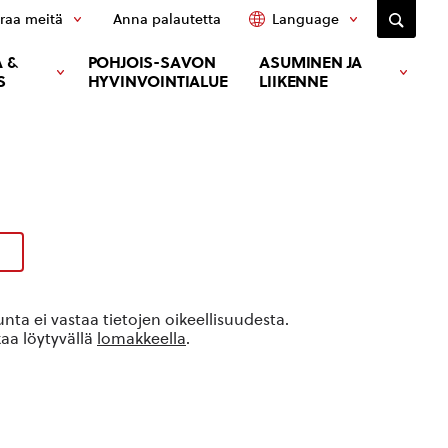
raa meitä
Anna palautetta
Language
 &
POHJOIS-SAVON
ASUMINEN JA
S
HYVINVOINTIALUE
LIIKENNE
ta ei vastaa tietojen oikeellisuudesta.
kaa löytyvällä
lomakkeella
.