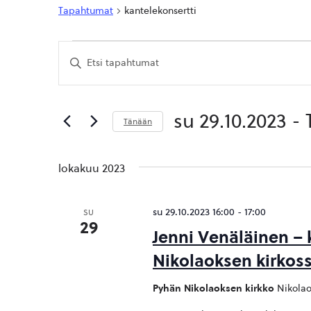
Tapahtumat
kantelekonsertti
Tapahtumat
Tapahtumat
Syötä
Etsi
hakusana.
Etsi
aja
Tapahtumat
hakusanalla.
Näkymät
su 29.10.2023
 - 
Tänään
navigointi
Valitse
päivä.
lokakuu 2023
su 29.10.2023 16:00
-
17:00
SU
29
Jenni Venäläinen – 
Nikolaoksen kirkossa
Pyhän Nikolaoksen kirkko
Nikolao