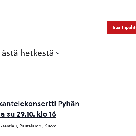
Etsi Tapah
Tästä hetkestä
kantelekonsertti Pyhän
 su 29.10. klo 16
ksentie 1, Rautalampi, Suomi