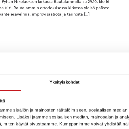
i Pyhän Nikolaoksen kirkossa Rautalammilla su 29.10. klo 16
ma 10€. Rautalammin ortodoksisessa kirkossa yleisö pääsee
antelesävelmiä, improvisaatiota ja tarinoita […]
Yksityiskohdat
rdemimmit
itä
mme sisällön ja mainosten räätälöimiseen, sosiaalisen median
an kaksiosainen konsertti, jonka yhdistävä tekijä on kantele ja
iseen. Lisäksi jaamme sosiaalisen median, mainosalan ja analy
rhosen vuosi’ huhtikuussa 2024 julkaissut Jutta Rahmel on
, miten käytät sivustoamme. Kumppanimme voivat yhdistää näitä t
jä, kantelisti ja tuottaja. Hänen […]