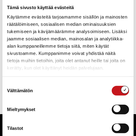
Tapahtumat
Tämä sivusto käyttää evästeitä
Ei tuloksia.
Käytämme evästeitä tarjoamamme sisällön ja mainosten
Notice
räätälöimiseen, sosiaalisen median ominaisuuksien
Tapahtuma
Ta
Tuleva
tukemiseen ja kävijämäärämme analysoimiseen. Lisäksi
Etsi
Lista
Etsi
Show
jaamme sosiaalisen median, mainosalan ja analytiikka-
Vie
Valitse
Filters
päivä.
alan kumppaneillemme tietoja siitä, miten käytät
aja
Nav
Tänään
Seuraavat
sivustoamme. Kumppanimme voivat yhdistää näitä
Tapahtumat
Edelliset
Näkymät
Tapahtu
tietoja muihin tietoihin, joita olet antanut heille tai joita on
navigointi
kerätty, kun olet käyttänyt heidän palvelujaan.
Tilaa kalenteriin
Suostumuksen
Välttämätön
valinta
Mieltymykset
Tilastot
Rautalammin kunta