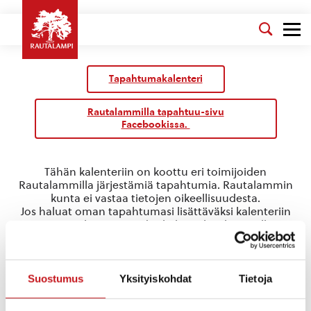
Tapahtumakalenteri
Rautalammilla tapahtuu-sivu
Facebookissa.
Tähän kalenteriin on koottu eri toimijoiden
Rautalammilla järjestämiä tapahtumia. Rautalammin
kunta ei vastaa tietojen oikeellisuudesta.
Jos haluat oman tapahtumasi lisättäväksi kalenteriin
jätä tapahtuman tiedot linkin takaa löytyvällä
lomakkeella
.
kantelekonsertti
Suostumus
Yksityiskohdat
Tietoja
Tapahtumat
kantelekonsertti