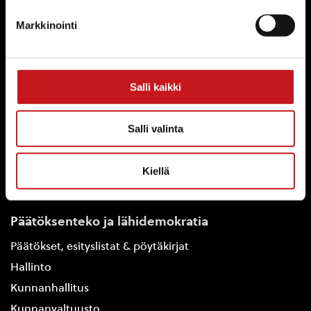
Yhteystiedot
Markkinointi
Kuntainfo
Strategiat, ohjelmat, ohjeet, suunnitelmat, säännöt ja
sopimukset
Asiakirjajulkisuuskuvaus
Salli kaikki
Evästeet
Saavutettavuusseloste
Salli valinta
Tietosuoja
Kiellä
Tietosuojaselosteet
Tietopyyntö
Päätöksenteko ja lähidemokratia
Päätökset, esityslistat & pöytäkirjat
Hallinto
Kunnanhallitus
Kunnanvaltuusto