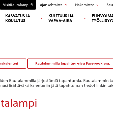
VisitRautalampi.fi
Ajankohtaista
Hakemistot
Seu
KASVATUS JA
KULTTUURI JA
ELINVOIMA
KOULUTUS
VAPAA-AIKA
TYÖLLISYY
akalenteri
Rautalammilla tapahtuu-sivu Facebookissa.
oiden Rautalammilla järjestämiä tapahtumia. Rautalammin kun
si lisättäväksi kalenteriin jätä tapahtuman tiedot linkin ta
utalampi