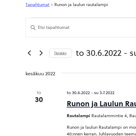
Tapahtumat
Runon ja laulun rautalampi
Tapahtumat
Tapahtumat
Syötä
Etsi
hakusana.
Etsi
aja
Tapahtumat
hakusanalla.
Näkymät
to 30.6.2022
 - 
s
Tänään
navigointi
Valitse
päivä.
kesäkuu 2022
to 30.6.2022
-
su 3.7.2022
TO
30
Runon ja Laulun Ra
Rautalampi
Rautalammintie 4, Rau
Runon ja laulun Rautalampi on mon
40:nnen kerran. Juhlavuoden teem