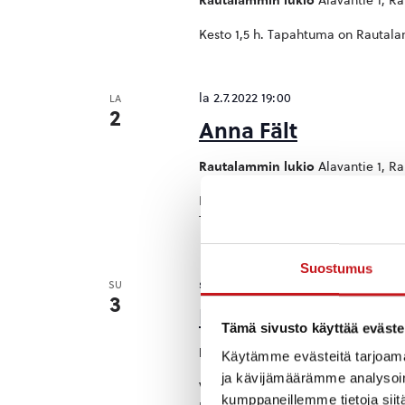
Rautalammin lukio
Alavantie 1, R
Kesto 1,5 h. Tapahtuma on Rautalam
la 2.7.2022 19:00
LA
2
Anna Fält
Rautalammin lukio
Alavantie 1, R
Lumoava kansanmuusikko keskittyy 
Tapahtuma on Rautalammin lukiolla
Suostumus
su 3.7.2022 13:00
-
17:00
SU
3
Kirkkokonsertti
Tämä sivusto käyttää eväste
Rautalampi
Rautalammintie 4, Rau
Käytämme evästeitä tarjoama
ja kävijämäärämme analysoim
Vaughan Williams: Songs of Travel-
kumppaneillemme tietoja siitä