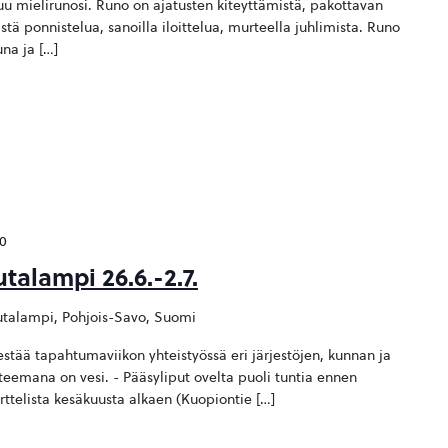
uu mielirunosi. Runo on ajatusten kiteyttämistä, pakottavan
stä ponnistelua, sanoilla iloittelua, murteella juhlimista. Runo
na ja […]
00
talampi 26.6.-2.7.
talampi, Pohjois-Savo, Suomi
estää tapahtumaviikon yhteistyössä eri järjestöjen, kunnan ja
eemana on vesi. - Pääsyliput ovelta puoli tuntia ennen
ttelista kesäkuusta alkaen (Kuopiontie […]