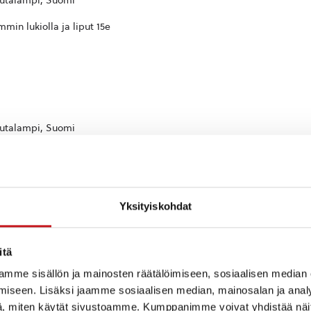
autalampi, Suomi
min lukiolla ja liput 15e
autalampi, Suomi
vanhoihin laulutapoihin ja ihmisäänen varioimiseen.
 ja liput 20e
Yksityiskohdat
itä
talampi, Pohjois-Savo, Suomi
mme sisällön ja mainosten räätälöimiseen, sosiaalisen median
iseen. Lisäksi jaamme sosiaalisen median, mainosalan ja analy
laulusarja, sekö muuta matka-aiheista liedmusiikkia. Baritoni
, miten käytät sivustoamme. Kumppanimme voivat yhdistää näitä t