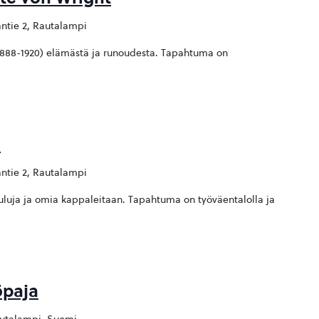
antie 2, Rautalampi
1888-1920) elämästä ja runoudesta. Tapahtuma on
s
antie 2, Rautalampi
lauluja ja omia kappaleitaan. Tapahtuma on työväentalolla ja
öpaja