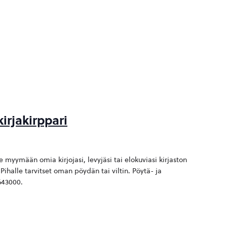
irjakirppari
le myymään omia kirjojasi, levyjäsi tai elokuviasi kirjaston
 Pihalle tarvitset oman pöydän tai viltin. Pöytä- ja
1643000.