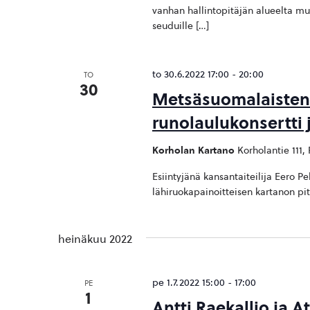
vanhan hallintopitäjän alueelta mu
seuduille […]
to 30.6.2022 17:00
-
20:00
TO
30
Metsäsuomalaisten 
runolaulukonsertti 
Korholan Kartano
Korholantie 111
Esiintyjänä kansantaiteilija Eero P
lähiruokapainoitteisen kartanon p
heinäkuu 2022
pe 1.7.2022 15:00
-
17:00
PE
1
Antti Raekallio ja A