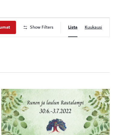
Tapahtuma
tumat
Show Filters
Lista
Kuukausi
Views
Navigation