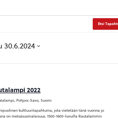
Etsi Tapah
u 30.6.2024
utalampi 2022
talampi, Pohjois-Savo, Suomi
ipuolinen kulttuuritapahtuma, jota vietetään tänä vuonna jo
ana on metsäsuomalaisuus. 1500-1600-luvuilla Rautalammin