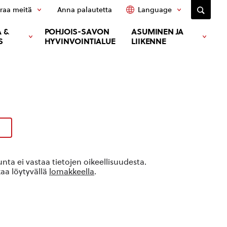
raa meitä
Anna palautetta
Language
 &
POHJOIS-SAVON
ASUMINEN JA
S
HYVINVOINTIALUE
LIIKENNE
ta ei vastaa tietojen oikeellisuudesta.
kaa löytyvällä
lomakkeella
.