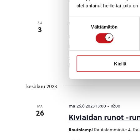
Petrus Marjanen ja pianisti Tanja 
olet antanut heille tai joita o
Suostumuksen
su 3.7.2022 18:00
SU
Välttämätön
valinta
3
Anna Wildrosen ma
Rautalampi
Rautalammintie 4, Rau
Soiva taidenäyttely. Teatteri ja mu
Kiellä
kuvataiteen. Tapahtuma on Kerkonk
kesäkuu 2023
ma 26.6.2023 13:00
-
16:00
MA
26
Kiviaidan runot -ru
Rautalampi
Rautalammintie 4, Rau