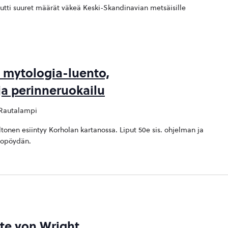
utti suuret määrät väkeä Keski-Skandinavian metsäisille
mytologia-luento,
ja perinneruokailu
, Rautalampi
eltonen esiintyy Korholan kartanossa. Liput 50e sis. ohjelman ja
itopöydän.
tte von Wright