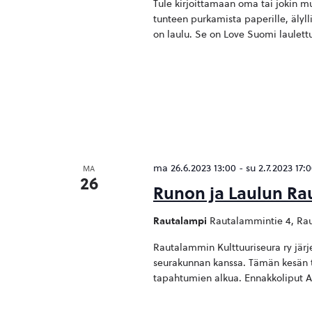
Tule kirjoittamaan oma tai jokin m
tunteen purkamista paperille, älylli
on laulu. Se on Love Suomi laulettu
ma 26.6.2023 13:00
-
su 2.7.2023 17:
MA
26
Runon ja Laulun Rau
Rautalampi
Rautalammintie 4, Rau
Rautalammin Kulttuuriseura ry järj
seurakunnan kanssa. Tämän kesän t
tapahtumien alkua. Ennakkoliput Ar