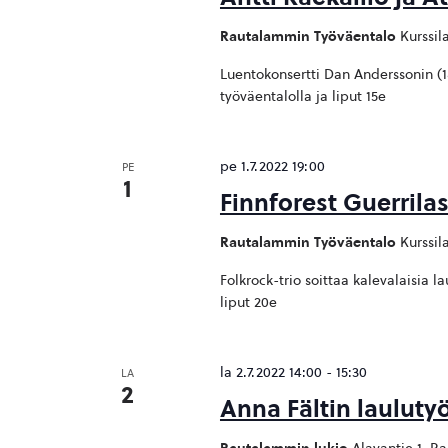
Rautalammin Työväentalo
Kurssil
Luentokonsertti Dan Anderssonin (
työväentalolla ja liput 15e
pe 1.7.2022 19:00
PE
1
Finnforest Guerrila
Rautalammin Työväentalo
Kurssil
Folkrock-trio soittaa kalevalaisia 
liput 20e
la 2.7.2022 14:00
-
15:30
LA
2
Anna Fältin lauluty