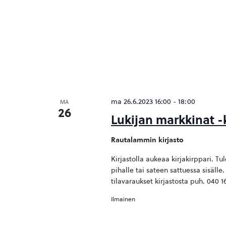
ma 26.6.2023 16:00
-
18:00
MA
26
Lukijan markkinat -k
Rautalammin kirjasto
Kirjastolla aukeaa kirjakirppari. Tu
pihalle tai sateen sattuessa sisälle.
tilavaraukset kirjastosta puh. 040 
Ilmainen