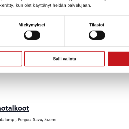
Niiranen. Käsiohjelma 20e
n kerätty, kun olet käyttänyt heidän palvelujaan.
Mieltymykset
Tilastot
ailmat
talampi, Pohjois-Savo, Suomi
siikki kohtaavat rautalampilaisen Pirkko Toiviaisen
Salli valinta
osken seuralassa ja liput 15e
notalkoot
talampi, Pohjois-Savo, Suomi