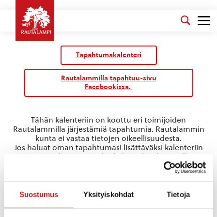
Tapahtumakalenteri
Rautalammilla tapahtuu-sivu
Facebookissa.
Tähän kalenteriin on koottu eri toimijoiden
Rautalammilla järjestämiä tapahtumia. Rautalammin
kunta ei vastaa tietojen oikeellisuudesta.
Jos haluat oman tapahtumasi lisättäväksi kalenteriin
jätä tapahtuman tiedot linkin takaa löytyvällä
lomakkeella
.
Joulu
Suostumus
Yksityiskohdat
Tietoja
Tapahtumat
Joulu