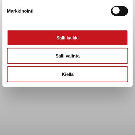
Yhteystiedot
Markkinointi
Kuntainfo
Strategiat, ohjelmat, ohjeet, suunnitelmat, säännöt ja
sopimukset
Asiakirjajulkisuuskuvaus
Salli kaikki
Evästeet
Saavutettavuusseloste
Salli valinta
Tietosuoja
Kiellä
Tietosuojaselosteet
Tietopyyntö
Päätöksenteko ja lähidemokratia
Päätökset, esityslistat & pöytäkirjat
Hallinto
Kunnanhallitus
Kunnanvaltuusto