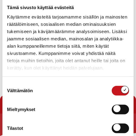
Tapahtumat
Tämä sivusto käyttää evästeitä
Ei tuloksia.
Käytämme evästeitä tarjoamamme sisällön ja mainosten
Notice
räätälöimiseen, sosiaalisen median ominaisuuksien
Tapahtuma
Ta
Tuleva
tukemiseen ja kävijämäärämme analysoimiseen. Lisäksi
Etsi
Lista
Etsi
Show
jaamme sosiaalisen median, mainosalan ja analytiikka-
Vie
Valitse
Filters
päivä.
alan kumppaneillemme tietoja siitä, miten käytät
aja
Nav
Tänään
Seuraavat
sivustoamme. Kumppanimme voivat yhdistää näitä
Tapahtumat
Edelliset
Näkymät
Tapahtu
tietoja muihin tietoihin, joita olet antanut heille tai joita on
navigointi
kerätty, kun olet käyttänyt heidän palvelujaan.
Tilaa kalenteriin
Suostumuksen
Välttämätön
valinta
Mieltymykset
Tilastot
Rautalammin kunta