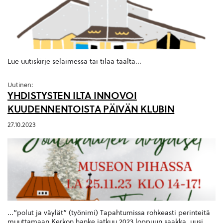
Lue uutiskirje selaimessa tai tilaa täältä...
Uutinen:
YHDISTYSTEN ILTA INNOVOI
KUUDENNENTOISTA PÄIVÄN KLUBIN
27.10.2023
...”polut ja väylät” (työnimi) Tapahtumissa rohkeasti perinteitä
muuttamaan Kerkon hanke jatkuu 2023 loppuun saakka, uusi