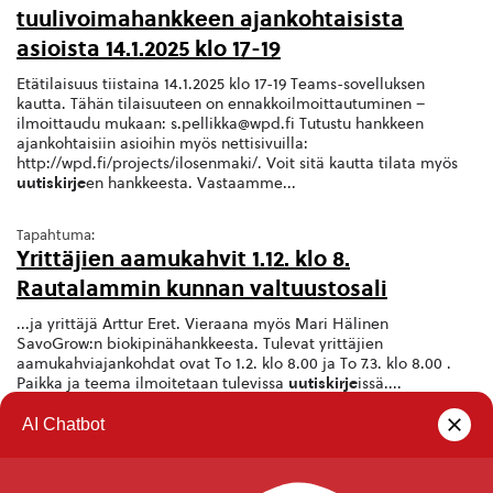
tuulivoimahankkeen ajankohtaisista
asioista 14.1.2025 klo 17-19
Etätilaisuus tiistaina 14.1.2025 klo 17-19 Teams-sovelluksen
kautta. Tähän tilaisuuteen on ennakkoilmoittautuminen –
ilmoittaudu mukaan: s.pellikka@wpd.fi Tutustu hankkeen
ajankohtaisiin asioihin myös nettisivuilla:
http://wpd.fi/projects/ilosenmaki/. Voit sitä kautta tilata myös
uutiskirje
en hankkeesta. Vastaamme...
Tapahtuma:
Yrittäjien aamukahvit 1.12. klo 8.
Rautalammin kunnan valtuustosali
...ja yrittäjä Arttur Eret. Vieraana myös Mari Hälinen
SavoGrow:n biokipinähankkeesta. Tulevat yrittäjien
aamukahviajankohdat ovat To 1.2. klo 8.00 ja To 7.3. klo 8.00 .
Paikka ja teema ilmoitetaan tulevissa
uutiskirje
issä....