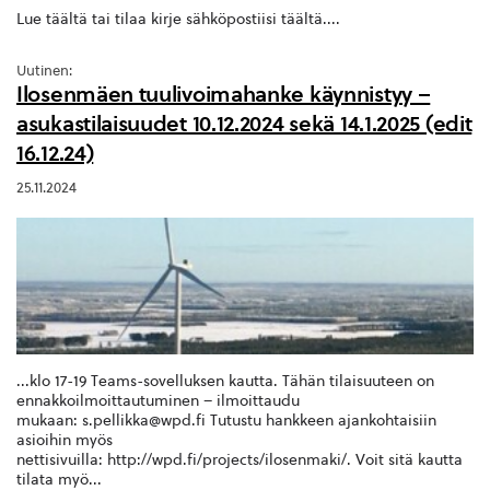
Lue täältä tai tilaa kirje sähköpostiisi täältä....
Uutinen:
Ilosenmäen tuulivoimahanke käynnistyy –
asukastilaisuudet 10.12.2024 sekä 14.1.2025 (edit
16.12.24)
25.11.2024
...klo 17-19 Teams-sovelluksen kautta. Tähän tilaisuuteen on
ennakkoilmoittautuminen – ilmoittaudu
mukaan: s.pellikka@wpd.fi Tutustu hankkeen ajankohtaisiin
asioihin myös
nettisivuilla: http://wpd.fi/projects/ilosenmaki/. Voit sitä kautta
tilata myö...