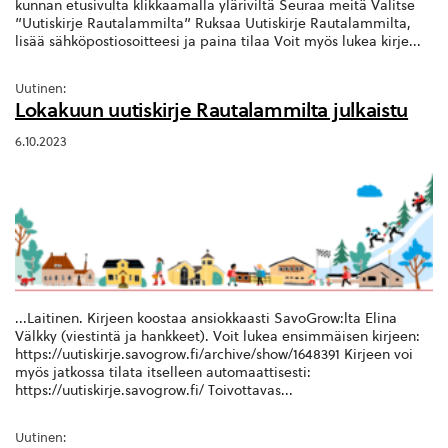
kunnan etusivulta klikkaamalla yläriviltä Seuraa meitä Valitse
”Uutiskirje Rautalammilta” Ruksaa Uutiskirje Rautalammilta,
lisää sähköpostiosoitteesi ja paina tilaa Voit myös lukea kirje...
Uutinen:
Lokakuun uutiskirje Rautalammilta julkaistu
6.10.2023
...Laitinen. Kirjeen koostaa ansiokkaasti SavoGrow:lta Elina
Välkky (viestintä ja hankkeet). Voit lukea ensimmäisen kirjeen:
https://uutiskirje.savogrow.fi/archive/show/1648391 Kirjeen voi
myös jatkossa tilata itselleen automaattisesti:
https://uutiskirje.savogrow.fi/ Toivottavas...
Uutinen: