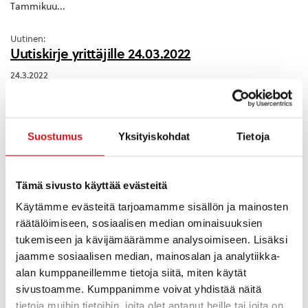
Tammikuu...
Uutinen:
Uutiskirje yrittäjille 24.03.2022
24.3.2022
Uutinen:
Elokuun uutiskirje ilmestynyt
Suostumus
Yksityiskohdat
Tietoja
26.8.2025
Tämä sivusto käyttää evästeitä
Käytämme evästeitä tarjoamamme sisällön ja mainosten
räätälöimiseen, sosiaalisen median ominaisuuksien
tukemiseen ja kävijämäärämme analysoimiseen. Lisäksi
jaamme sosiaalisen median, mainosalan ja analytiikka-
alan kumppaneillemme tietoja siitä, miten käytät
Tilaa uutiskirje kunnan etusivulta seuraa meitä painikkeen alta.
sivustoamme. Kumppanimme voivat yhdistää näitä
Voit myös lukea kirjeen selaimessa:
https://uutiskirje.savogrow.fi/archive/show/2385657...
tietoja muihin tietoihin, joita olet antanut heille tai joita on