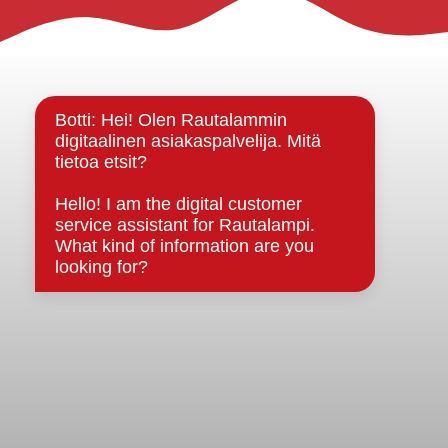
Rautalammin kunta
Yhteystiedot
Kuntainfo
Strategiat, ohjelmat, ohjeet, suunnitelmat, säännöt ja
sopimukset
Asiakirjajulkisuuskuvaus
Evästeet
Saavutettavuusseloste
Tietosuoja
Tietosuojaselosteet
Tietopyyntö
Päätöksenteko ja lähidemokratia
Päätökset, esityslistat & pöytäkirjat
Hallinto