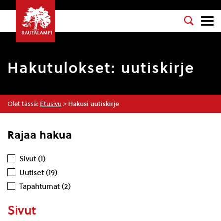
Hakutulokset:
uutiskirje
Olet tässä:
Etusivu
>
Hakusi uutiskirje
Rajaa hakua
Sivut (1)
Uutiset (19)
Tapahtumat (2)
Sivut