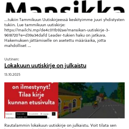
...tukiin Tammikuun Uutiskirjeessä keskityimme juuri yhdistysten
tukiin. Lue tammikuun uutiskirje:
https://mailchi.mp/de4c011b92ae/mansikan-uutiskirje-3-
9618720?e=d39a34dafd Leader-tukien haku on jatkuva.
Hakemuksen jättämiselle on asetettu määräaika, jotta
mahdolliset ...
Uutinen:
Lokakuun uutiskirje on julkaistu
13.10.2025
Rautalammin lokakuun uutiskirje on julkaistu. Voit tilata sen