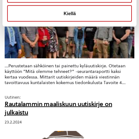
kyläiltojen keskeiset havainnot
24.6.2026
Kiellä
...Perustetaan sähköinen tai painettu kyläuutiskirje. Otetaan
käyttöön ”Mitä olemme tehneet?” -seurantaraportti kaksi
kertaa vuodessa. Mittarit uutiskirjeiden määrä viestinnän
tavoittavuus kuntalaisten kokemus tiedonkulusta Tavoite 4...
Uutinen:
Rautalammin maaliskuun uutiskirje on
julkaistu
23.2.2024