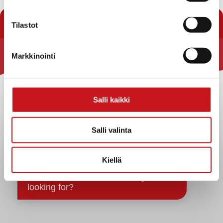
jätä tapahtuman tiedot linkin takaa löytyvällä
lomakkeella
.
Tilastot
Markkinointi
Rautalammin kunta
Yhteystiedot
Kuntainfo
Salli kaikki
Strategiat, ohjelmat, ohjeet, suunnitelmat, säännöt ja
sopimukset
Salli valinta
Asiakirjajulkisuuskuvaus
Evästeet
Kiellä
Saavutettavuusseloste
Tietosuoja
Tietosuojaselosteet
Tietopyyntö