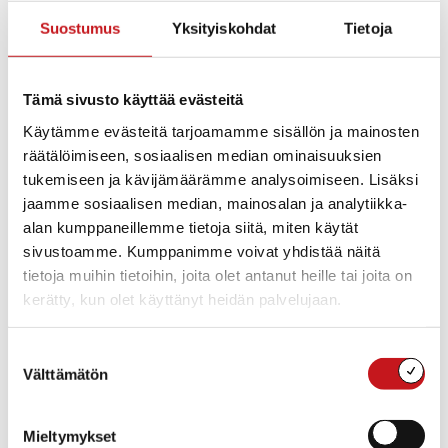
Suostumus
Yksityiskohdat
Tietoja
Lisää kalenteriin
Tämä sivusto käyttää evästeitä
Käytämme evästeitä tarjoamamme sisällön ja mainosten
TIEDOT
JÄRJESTÄJÄ
räätälöimiseen, sosiaalisen median ominaisuuksien
Päivämäärä:
tukemiseen ja kävijämäärämme analysoimiseen. Lisäksi
torstai 6.8.2026
jaamme sosiaalisen median, mainosalan ja analytiikka-
Aika:
alan kumppaneillemme tietoja siitä, miten käytät
14:13
sivustoamme. Kumppanimme voivat yhdistää näitä
tietoja muihin tietoihin, joita olet antanut heille tai joita on
kerätty, kun olet käyttänyt heidän palvelujaan.
Tähän kalenteriin on koottu eri toimijoiden
Suostumuksen
Rautalammilla järjestämiä tapahtumia. Rautalammin
Välttämätön
valinta
kunta ei vastaa tietojen oikeellisuudesta.
Jos haluat oman tapahtumasi lisättäväksi kalenteriin
Mieltymykset